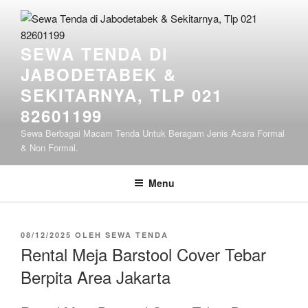
Lompat
ke
konten
SEWA TENDA DI
JABODETABEK &
SEKITARNYA, TLP 021
82601199
Sewa Berbagai Macam Tenda Untuk Beragam Jenis Acara Formal
& Non Formal.
Menu
DIPOSKAN
08/12/2025
OLEH
SEWA TENDA
PADA
Rental Meja Barstool Cover Tebar
Berpita Area Jakarta