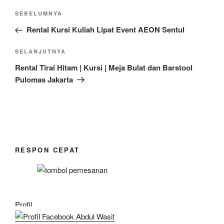
Navigasi
Pos
SEBELUMNYA
pos
Sebelumnya
Rental Kursi Kuliah Lipat Event AEON Sentul
Pos
SELANJUTNYA
Selanjutnya
Rental Tirai Hitam | Kursi | Meja Bulat dan Barstool
Pulomas Jakarta
RESPON CEPAT
Profil