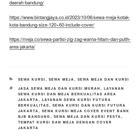
daerah-bandung/
https://www.bintangjaya.co.id/2023/10/06/sewa-meja-kotak-
kota-bandung-size-120×60-include-cover/
https://meja.co/sewa-partisi-zig-zag-warna-hitam-dan-putih-
area-jakarta/
KATEGORI
SEWA KURSI
,
SEWA MEJA
,
SEWA MEJA DAN KURSI
TAG
JASA SEWA MEJA DAN KURSI MURAH
,
LAYANAN
SEWA KURSI DAN MEJA BERKUALITAS AREA
JAKARTA
,
LAYANAN SEWA KURSI FUTURA
BERKUALITAS
,
SEWA KURSI DAN KURSI FUTURA
JAKARTA
,
SEWA KURSI MEJA COVER EVENT BANK
BJB BANDUNG
,
SEWA MEJA DAN KURSI PESTA
,
TEMPAT KURSI DAN MEJA DENGAN COVER
JAKARTA