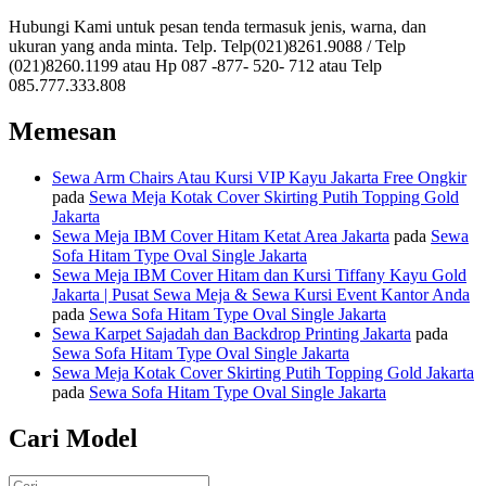
Hubungi Kami untuk pesan tenda termasuk jenis, warna, dan
ukuran yang anda minta. Telp. Telp(021)8261.9088 / Telp
(021)8260.1199 atau Hp 087 -877- 520- 712 atau Telp
085.777.333.808
Memesan
Sewa Arm Chairs Atau Kursi VIP Kayu Jakarta Free Ongkir
pada
Sewa Meja Kotak Cover Skirting Putih Topping Gold
Jakarta
Sewa Meja IBM Cover Hitam Ketat Area Jakarta
pada
Sewa
Sofa Hitam Type Oval Single Jakarta
Sewa Meja IBM Cover Hitam dan Kursi Tiffany Kayu Gold
Jakarta | Pusat Sewa Meja & Sewa Kursi Event Kantor Anda
pada
Sewa Sofa Hitam Type Oval Single Jakarta
Sewa Karpet Sajadah dan Backdrop Printing Jakarta
pada
Sewa Sofa Hitam Type Oval Single Jakarta
Sewa Meja Kotak Cover Skirting Putih Topping Gold Jakarta
pada
Sewa Sofa Hitam Type Oval Single Jakarta
Cari Model
Pencarian