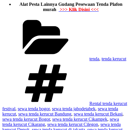
Alat Pesta Lainnya Gudang Pesewaan Tenda Plafon
murah
>>> Klik Disini <<<
Kategori
tenda
,
tenda kerucut
Tag
Rental tenda kerucut
festival
,
sewa tenda bogor
,
sewa tenda jabodetabek
,
sewa tenda
kerucut
,
sewa tenda kerucut Bandung
,
sewa tenda kerucut Bekasi
,
sewa tenda kerucut Bogor
,
sewa tenda kerucut Cikampek
,
sewa
tenda kerucut Cikarang
,
sewa tenda kerucut Cilegon
,
sewa tenda
kerucut Depok
,
sewa tenda kerucut di jakarta
,
sewa tenda kerucut