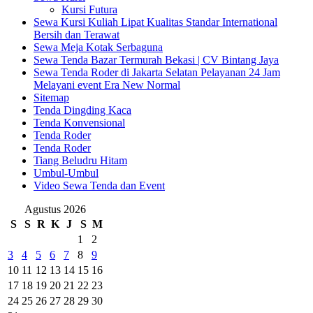
Kursi Futura
Sewa Kursi Kuliah Lipat Kualitas Standar International
Bersih dan Terawat
Sewa Meja Kotak Serbaguna
Sewa Tenda Bazar Termurah Bekasi | CV Bintang Jaya
Sewa Tenda Roder di Jakarta Selatan Pelayanan 24 Jam
Melayani event Era New Normal
Sitemap
Tenda Dingding Kaca
Tenda Konvensional
Tenda Roder
Tenda Roder
Tiang Beludru Hitam
Umbul-Umbul
Video Sewa Tenda dan Event
Agustus 2026
S
S
R
K
J
S
M
1
2
3
4
5
6
7
8
9
10
11
12
13
14
15
16
17
18
19
20
21
22
23
24
25
26
27
28
29
30