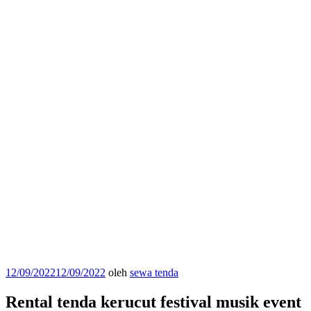
Diposkan
12/09/2022
12/09/2022
oleh
sewa tenda
pada
Rental tenda kerucut festival musik event