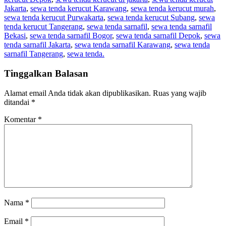
Jakarta
,
sewa tenda kerucut Karawang
,
sewa tenda kerucut murah
,
sewa tenda kerucut Purwakarta
,
sewa tenda kerucut Subang
,
sewa
tenda kerucut Tangerang
,
sewa tenda sarnafil
,
sewa tenda sarnafil
Bekasi
,
sewa tenda sarnafil Bogor
,
sewa tenda sarnafil Depok
,
sewa
tenda sarnafil Jakarta
,
sewa tenda sarnafil Karawang
,
sewa tenda
sarnafil Tangerang
,
sewa tenda.
Tinggalkan Balasan
Alamat email Anda tidak akan dipublikasikan.
Ruas yang wajib
ditandai
*
Komentar
*
Nama
*
Email
*