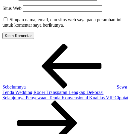
Situs Web
Simpan nama, email, dan situs web saya pada peramban ini
untuk komentar saya berikutnya.
Navigasi
Pos
Sebelumnya
pos
Sebelumnya
Sewa
Tenda Wedding Roder Transparan Lengkap Dekorasi
Pos
Selanjutnya
Penyewaan Tenda Konvensional Kualitas VIP Ciputat
Selanjutnya