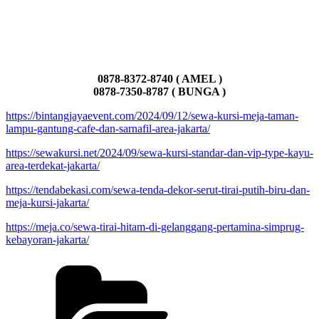
0878-8372-8740 ( AMEL )
0878-7350-8787 ( BUNGA )
https://bintangjayaevent.com/2024/09/12/sewa-kursi-meja-taman-
lampu-gantung-cafe-dan-sarnafil-area-jakarta/
https://sewakursi.net/2024/09/sewa-kursi-standar-dan-vip-type-kayu-
area-terdekat-jakarta/
https://tendabekasi.com/sewa-tenda-dekor-serut-tirai-putih-biru-dan-
meja-kursi-jakarta/
https://meja.co/sewa-tirai-hitam-di-gelanggang-pertamina-simprug-
kebayoran-jakarta/
Kategori