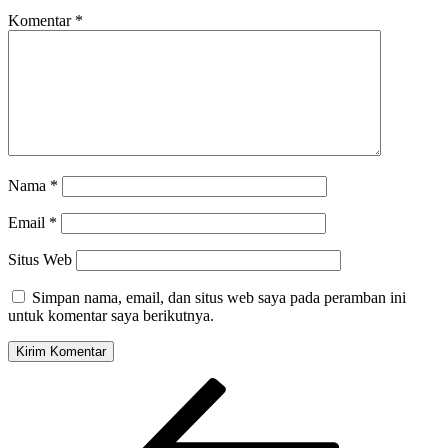
Komentar
*
Nama
*
Email
*
Situs Web
Simpan nama, email, dan situs web saya pada peramban ini
untuk komentar saya berikutnya.
Navigasi
Pos
Sebelumnya
pos