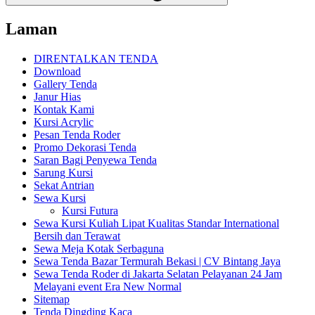
Laman
DIRENTALKAN TENDA
Download
Gallery Tenda
Janur Hias
Kontak Kami
Kursi Acrylic
Pesan Tenda Roder
Promo Dekorasi Tenda
Saran Bagi Penyewa Tenda
Sarung Kursi
Sekat Antrian
Sewa Kursi
Kursi Futura
Sewa Kursi Kuliah Lipat Kualitas Standar International
Bersih dan Terawat
Sewa Meja Kotak Serbaguna
Sewa Tenda Bazar Termurah Bekasi | CV Bintang Jaya
Sewa Tenda Roder di Jakarta Selatan Pelayanan 24 Jam
Melayani event Era New Normal
Sitemap
Tenda Dingding Kaca