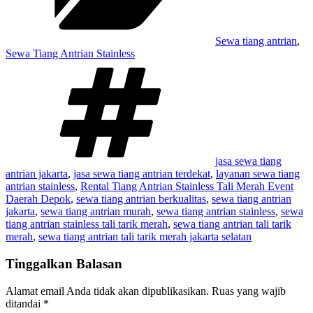
Sewa tiang antrian
,
Sewa Tiang Antrian Stainless
Tag
jasa sewa tiang
antrian jakarta
,
jasa sewa tiang antrian terdekat
,
layanan sewa tiang
antrian stainless
,
Rental Tiang Antrian Stainless Tali Merah Event
Daerah Depok
,
sewa tiang antrian berkualitas
,
sewa tiang antrian
jakarta
,
sewa tiang antrian murah
,
sewa tiang antrian stainless
,
sewa
tiang antrian stainless tali tarik merah
,
sewa tiang antrian tali tarik
merah
,
sewa tiang antrian tali tarik merah jakarta selatan
Tinggalkan Balasan
Alamat email Anda tidak akan dipublikasikan.
Ruas yang wajib
ditandai
*