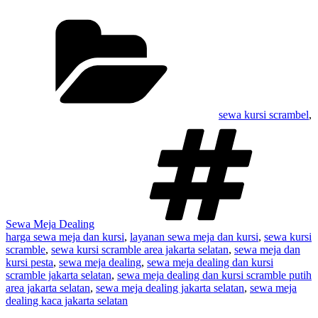
Kategori
sewa kursi scrambel
,
Ta
Sewa Meja Dealing
harga sewa meja dan kursi
,
layanan sewa meja dan kursi
,
sewa kursi
scramble
,
sewa kursi scramble area jakarta selatan
,
sewa meja dan
kursi pesta
,
sewa meja dealing
,
sewa meja dealing dan kursi
scramble jakarta selatan
,
sewa meja dealing dan kursi scramble putih
area jakarta selatan
,
sewa meja dealing jakarta selatan
,
sewa meja
dealing kaca jakarta selatan