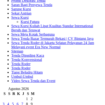
Promo Dekorasi Tenda
Saran Bagi Penyewa Tenda
Sarung Kursi
Sekat Antrian
Sewa Kursi
Kursi Futura
Sewa Kursi Kuliah Lipat Kualitas Standar International
Bersih dan Terawat
Sewa Meja Kotak Serbaguna
Sewa Tenda Bazar Termurah Bekasi | CV Bintang Jaya
Sewa Tenda Roder di Jakarta Selatan Pelayanan 24 Jam
Melayani event Era New Normal
Sitemap
Tenda Dingding Kaca
Tenda Konvensional
Tenda Roder
Tenda Roder
Tiang Beludru Hitam
Umbul-Umbul
Video Sewa Tenda dan Event
Agustus 2026
S
S
R
K
J
S
M
1
2
3
4
5
6
7
8
9