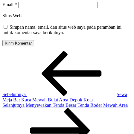
Email
*
Situs Web
Simpan nama, email, dan situs web saya pada peramban ini
untuk komentar saya berikutnya.
Navigasi
Pos
Sebelumnya
pos
Sebelumnya
Sewa
Meja Bar Kaca Mewah Bulat Area Depok Kota
Pos
Selanjutnya
Menyewakan Tenda Besar Tenda Roder Mewah Area
Selanjutnya