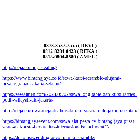
0878-8537-7555 ( DEVI )
0812-8284-8423 ( REKA )
0818-0804-8580 ( AMEL )
http://meja.co/meja-dealing/
https://www.bintangjaya.co.id/sewa-kursi-scramble-ulujami-
pesanggrahan-jakarta-selatan/
https://sewalinen.com/2024/05/02/sewa-long-table-dan-kursi-raffles-
putih-wilayah-dki-jakarta/
http://meja.co/sewa-meja-dealing-dan-kursi-scramble-jakarta-selatan/
https://bintangjayaevent.com/sewa-alat-pesta-cv-bintang-jaya-pusat-
sewa-alat-pesta-berkualitas-internasional/attachment/7/
https://dekorasiweddingku.com/kursi-scramble/