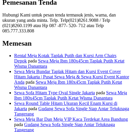
Pemesanan Tenda
Hubungi Kami untuk pesan tenda termasuk jenis, warna, dan
ukuran yang anda minta. Telp. Telp(021)8261.9088 / Telp
(021)8260.1199 atau Hp 087 -877- 520- 712 atau Telp
085.777.333.808
Memesan
Rental Meja Kotak Taplak Putih dan Kursi Arm Chairs
Depok
pada
Sewa Meja Ibm 180x45cm Taplak Putih Ketat
Wisma Danantara
Sewa Meja Bundar Taplak Hitam dan Kursi Event Cover
Hitam Jakarta | Pusat Sewa Meja & Sewa Kursi Event Kantor
Anda
pada
Sewa Meja Ibm 180x45cm Taplak Putih Ketat
Wisma Danantara
Sewa Sofa Hitam Type Oval Single Jakarta
pada
Sewa Meja
Ibm 180x45cm Taplak Putih Ketat Wisma Danantara
Sewa Round Table Hitam Ukuran Kecil Enam Kursi di
Jakarta
pada
Gudang Sewa Sofa Single Siap Antar Teluknaga
Tangerang
Sewa Meja Bar Dan Meja VIP Kaca Terdekat Area Bandung
pada
Gudang Sewa Sofa Single Siap Antar Teluknaga
Tangerang