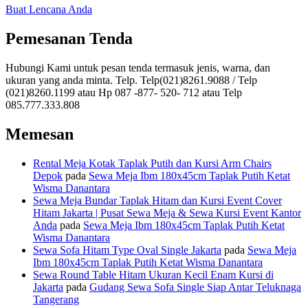
Buat Lencana Anda
Pemesanan Tenda
Hubungi Kami untuk pesan tenda termasuk jenis, warna, dan
ukuran yang anda minta. Telp. Telp(021)8261.9088 / Telp
(021)8260.1199 atau Hp 087 -877- 520- 712 atau Telp
085.777.333.808
Memesan
Rental Meja Kotak Taplak Putih dan Kursi Arm Chairs
Depok
pada
Sewa Meja Ibm 180x45cm Taplak Putih Ketat
Wisma Danantara
Sewa Meja Bundar Taplak Hitam dan Kursi Event Cover
Hitam Jakarta | Pusat Sewa Meja & Sewa Kursi Event Kantor
Anda
pada
Sewa Meja Ibm 180x45cm Taplak Putih Ketat
Wisma Danantara
Sewa Sofa Hitam Type Oval Single Jakarta
pada
Sewa Meja
Ibm 180x45cm Taplak Putih Ketat Wisma Danantara
Sewa Round Table Hitam Ukuran Kecil Enam Kursi di
Jakarta
pada
Gudang Sewa Sofa Single Siap Antar Teluknaga
Tangerang