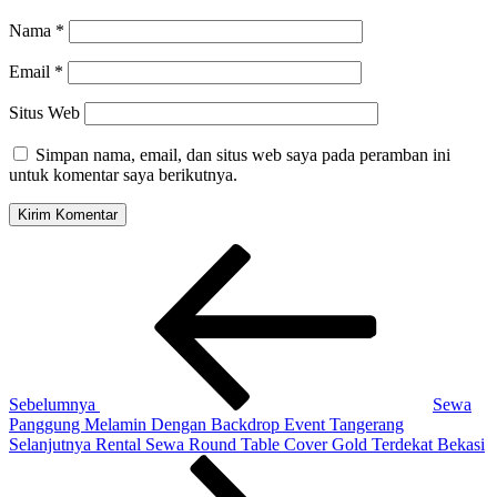
Nama
*
Email
*
Situs Web
Simpan nama, email, dan situs web saya pada peramban ini
untuk komentar saya berikutnya.
Navigasi
Pos
Sebelumnya
pos
Sebelumnya
Sewa
Panggung Melamin Dengan Backdrop Event Tangerang
Pos
Selanjutnya
Rental Sewa Round Table Cover Gold Terdekat Bekasi
Selanjutnya