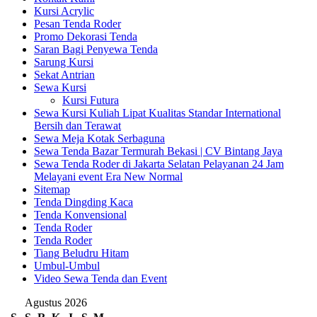
Kursi Acrylic
Pesan Tenda Roder
Promo Dekorasi Tenda
Saran Bagi Penyewa Tenda
Sarung Kursi
Sekat Antrian
Sewa Kursi
Kursi Futura
Sewa Kursi Kuliah Lipat Kualitas Standar International
Bersih dan Terawat
Sewa Meja Kotak Serbaguna
Sewa Tenda Bazar Termurah Bekasi | CV Bintang Jaya
Sewa Tenda Roder di Jakarta Selatan Pelayanan 24 Jam
Melayani event Era New Normal
Sitemap
Tenda Dingding Kaca
Tenda Konvensional
Tenda Roder
Tenda Roder
Tiang Beludru Hitam
Umbul-Umbul
Video Sewa Tenda dan Event
Agustus 2026