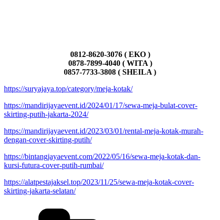
0812-8620-3076 ( EKO )
0878-7899-4040 ( WITA )
0857-7733-3808 ( SHEILA )
https://suryajaya.top/category/meja-kotak/
https://mandirijayaevent.id/2024/01/17/sewa-meja-bulat-cover-
skirting-putih-jakarta-2024/
https://mandirijayaevent.id/2023/03/01/rental-meja-kotak-murah-
dengan-cover-skirting-putih/
https://bintangjayaevent.com/2022/05/16/sewa-meja-kotak-dan-
kursi-futura-cover-putih-rumbai/
https://alatpestajaksel.top/2023/11/25/sewa-meja-kotak-cover-
skirting-jakarta-selatan/
Kategori