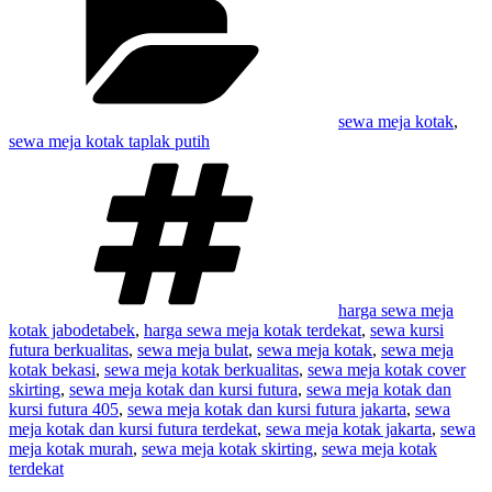
sewa meja kotak
,
sewa meja kotak taplak putih
Tag
harga sewa meja
kotak jabodetabek
,
harga sewa meja kotak terdekat
,
sewa kursi
futura berkualitas
,
sewa meja bulat
,
sewa meja kotak
,
sewa meja
kotak bekasi
,
sewa meja kotak berkualitas
,
sewa meja kotak cover
skirting
,
sewa meja kotak dan kursi futura
,
sewa meja kotak dan
kursi futura 405
,
sewa meja kotak dan kursi futura jakarta
,
sewa
meja kotak dan kursi futura terdekat
,
sewa meja kotak jakarta
,
sewa
meja kotak murah
,
sewa meja kotak skirting
,
sewa meja kotak
terdekat