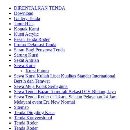
DIRENTALKAN TENDA
Download
Gallery Tenda
Janur Hias
Kontak Kami
Kursi Acrylic
Pesan Tenda Roder
Promo Dekorasi Tenda
Saran Bagi Penyewa Tenda
Sarung Kursi
Sekat Antrian
Sewa Kursi
Kursi Futura
Sewa Kursi Kuliah Lipat Kualitas Standar International
Bersih dan Terawat
Sewa Meja Kotak Serbaguna
Sewa Tenda Bazar Termurah Bekasi | CV Bintang Jaya
Sewa Tenda Roder di Jakarta Selatan Pelayanan 24 Jam
Melayani event Era New Normal
Sitemap
Tenda Dingding Kaca
Tenda Konvensional
Tenda Roder
Tenda Roder