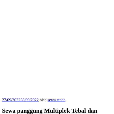
Diposkan
27/09/2022
28/09/2022
oleh
sewa tenda
pada
Sewa panggung Multiplek Tebal dan