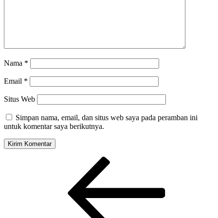
Nama
*
Email
*
Situs Web
Simpan nama, email, dan situs web saya pada peramban ini
untuk komentar saya berikutnya.
Navigasi
Pos
Sebelumnya
pos