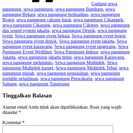
Gudang sewa
panggung
,
sewa panggung
,
sewa panggung Bandung
,
sewa
panggung Bekasi
,
sewa panggung berkualitas
,
sewa panggung
Bogor
,
sewa panggung cakung barat
,
sewa panggung Cikampek
,
sewa panggung Cikarang
,
sewa panggung Cilegon
,
sewa panggung
dan sound system jakarta
,
sewa panggung Depok
,
sewa panggung
event
,
Sewa panggung event bekasi
,
Sewa panggung event bogor
,
Sewa panggung event depok
,
Sewa panggung event jakarta
,
Sewa
panggung event karawang
,
Sewa panggung event tangerang
,
Sewa
Panggung Event Wedding
,
Sewa Panggung Indoor
,
sewa panggung
Jakarta
,
sewa panggung jakarta timur
,
sewa panggung Karawang
,
sewa panggung melaminto
,
Sewa panggung Multiplek
,
Sewa
panggung Multiplek karpet
,
Sewa panggung Multiplek Tebal
,
sewa
panggung murah
,
sewa panggung pengasinan
,
sewa panggung
portable pelaminan
,
sewa panggung Purwakarta
,
sewa panggung
Subang
,
sewa panggung Tangerang
Tinggalkan Balasan
Alamat email Anda tidak akan dipublikasikan.
Ruas yang wajib
ditandai
*
Komentar
*