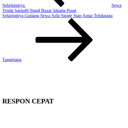
Sebelumnya
Sewa
Tenda Sarnafil Stand Bazar Jakarta Pusat
Pos
Selanjutnya
Gudang Sewa Sofa Single Siap Antar Teluknaga
Selanjutnya
Tangerang
RESPON CEPAT