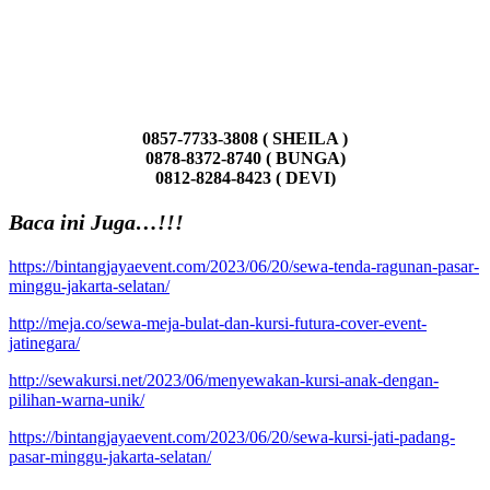
0857-7733-3808 ( SHEILA )
0878-8372-8740 ( BUNGA)
0812-8284-8423 ( DEVI)
Baca ini Juga…!!!
https://bintangjayaevent.com/2023/06/20/sewa-tenda-ragunan-pasar-
minggu-jakarta-selatan/
http://meja.co/sewa-meja-bulat-dan-kursi-futura-cover-event-
jatinegara/
http://sewakursi.net/2023/06/menyewakan-kursi-anak-dengan-
pilihan-warna-unik/
https://bintangjayaevent.com/2023/06/20/sewa-kursi-jati-padang-
pasar-minggu-jakarta-selatan/