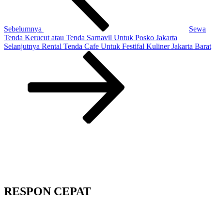
Sebelumnya
Sewa
Tenda Kerucut atau Tenda Sarnavil Untuk Posko Jakarta
Pos
Selanjutnya
Rental Tenda Cafe Untuk Festifal Kuliner Jakarta Barat
Selanjutnya
RESPON CEPAT