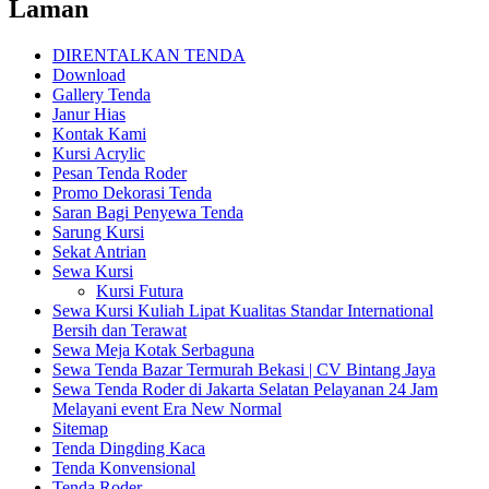
Laman
DIRENTALKAN TENDA
Download
Gallery Tenda
Janur Hias
Kontak Kami
Kursi Acrylic
Pesan Tenda Roder
Promo Dekorasi Tenda
Saran Bagi Penyewa Tenda
Sarung Kursi
Sekat Antrian
Sewa Kursi
Kursi Futura
Sewa Kursi Kuliah Lipat Kualitas Standar International
Bersih dan Terawat
Sewa Meja Kotak Serbaguna
Sewa Tenda Bazar Termurah Bekasi | CV Bintang Jaya
Sewa Tenda Roder di Jakarta Selatan Pelayanan 24 Jam
Melayani event Era New Normal
Sitemap
Tenda Dingding Kaca
Tenda Konvensional
Tenda Roder