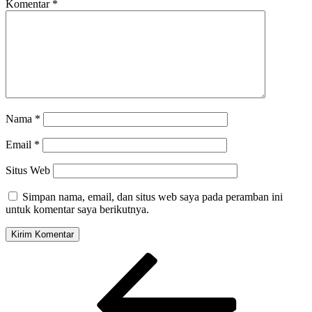
Komentar
*
Nama
*
Email
*
Situs Web
Simpan nama, email, dan situs web saya pada peramban ini
untuk komentar saya berikutnya.
Navigasi
Pos
Sebelumnya
pos