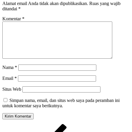
Alamat email Anda tidak akan dipublikasikan.
Ruas yang wajib
ditandai
*
Komentar
*
Nama
*
Email
*
Situs Web
Simpan nama, email, dan situs web saya pada peramban ini
untuk komentar saya berikutnya.
Navigasi
Pos
Sebelumnya