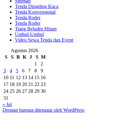
Sitemap
Tenda Dingding Kaca
Tenda Konvensional
Tenda Roder
Tenda Roder
Tiang Beludru Hitam
Umbul-Umbul
Video Sewa Tenda dan Event
Agustus 2026
S
S
R
K
J
S
M
1
2
3
4
5
6
7
8
9
10
11
12
13
14
15
16
17
18
19
20
21
22
23
24
25
26
27
28
29
30
31
« Jul
Dengan bangga ditenagai oleh WordPress