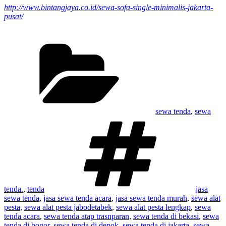
http://www.bintangjaya.co.id/sewa-sofa-single-minimalis-jakarta-
pusat/
Kategori
sewa tenda
,
sewa
Tag
tenda.
,
tenda
jasa
sewa tenda
,
jasa sewa tenda acara
,
jasa sewa tenda murah
,
sewa alat
pesta
,
sewa alat pesta jabodetabek
,
sewa alat pesta lengkap
,
sewa
tenda acara
,
sewa tenda atap trasnparan
,
sewa tenda di bekasi
,
sewa
tenda di bogor
,
sewa tenda di depok
,
sewa tenda di jakarta
,
sewa