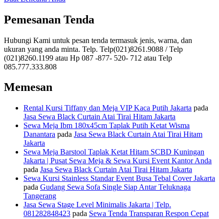
Pemesanan Tenda
Hubungi Kami untuk pesan tenda termasuk jenis, warna, dan
ukuran yang anda minta. Telp. Telp(021)8261.9088 / Telp
(021)8260.1199 atau Hp 087 -877- 520- 712 atau Telp
085.777.333.808
Memesan
Rental Kursi Tiffany dan Meja VIP Kaca Putih Jakarta
pada
Jasa Sewa Black Curtain Atai Tirai Hitam Jakarta
Sewa Meja Ibm 180x45cm Taplak Putih Ketat Wisma
Danantara
pada
Jasa Sewa Black Curtain Atai Tirai Hitam
Jakarta
Sewa Meja Barstool Taplak Ketat Hitam SCBD Kuningan
Jakarta | Pusat Sewa Meja & Sewa Kursi Event Kantor Anda
pada
Jasa Sewa Black Curtain Atai Tirai Hitam Jakarta
Sewa Kursi Stainless Standar Event Busa Tebal Cover Jakarta
pada
Gudang Sewa Sofa Single Siap Antar Teluknaga
Tangerang
Jasa Sewa Stage Level Minimalis Jakarta | Telp.
081282848423
pada
Sewa Tenda Transparan Respon Cepat