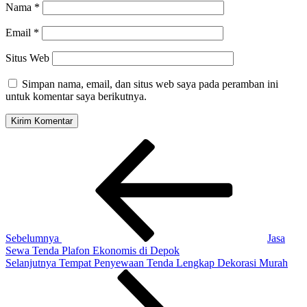
Nama
*
Email
*
Situs Web
Simpan nama, email, dan situs web saya pada peramban ini
untuk komentar saya berikutnya.
Navigasi
Pos
Sebelumnya
pos
Sebelumnya
Jasa
Sewa Tenda Plafon Ekonomis di Depok
Pos
Selanjutnya
Tempat Penyewaan Tenda Lengkap Dekorasi Murah
Selanjutnya