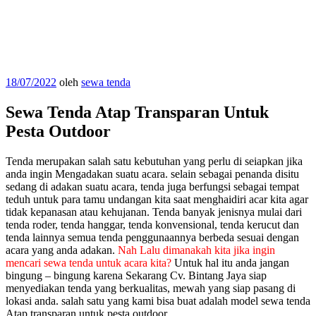
Diposkan
18/07/2022
oleh
sewa tenda
pada
Sewa Tenda Atap Transparan Untuk
Pesta Outdoor
Tenda merupakan salah satu kebutuhan yang perlu di seiapkan jika
anda ingin Mengadakan suatu acara. selain sebagai penanda disitu
sedang di adakan suatu acara, tenda juga berfungsi sebagai tempat
teduh untuk para tamu undangan kita saat menghaidiri acar kita agar
tidak kepanasan atau kehujanan. Tenda banyak jenisnya mulai dari
tenda roder, tenda hanggar, tenda konvensional, tenda kerucut dan
tenda lainnya semua tenda penggunaannya berbeda sesuai dengan
acara yang anda adakan.
Nah Lalu dimanakah kita jika ingin
mencari sewa tenda untuk acara kita?
Untuk hal itu anda jangan
bingung – bingung karena Sekarang Cv. Bintang Jaya siap
menyediakan tenda yang berkualitas, mewah yang siap pasang di
lokasi anda. salah satu yang kami bisa buat adalah model sewa tenda
Atap transparan untuk pesta outdoor.