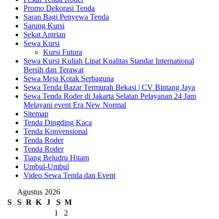
Promo Dekorasi Tenda
Saran Bagi Penyewa Tenda
Sarung Kursi
Sekat Antrian
Sewa Kursi
Kursi Futura
Sewa Kursi Kuliah Lipat Kualitas Standar International
Bersih dan Terawat
Sewa Meja Kotak Serbaguna
Sewa Tenda Bazar Termurah Bekasi | CV Bintang Jaya
Sewa Tenda Roder di Jakarta Selatan Pelayanan 24 Jam
Melayani event Era New Normal
Sitemap
Tenda Dingding Kaca
Tenda Konvensional
Tenda Roder
Tenda Roder
Tiang Beludru Hitam
Umbul-Umbul
Video Sewa Tenda dan Event
Agustus 2026
S
S
R
K
J
S
M
1
2