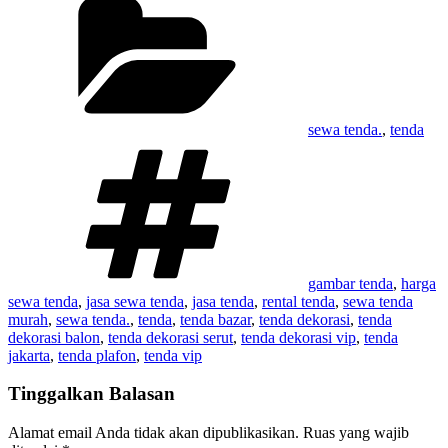
sewa tenda.
,
tenda
Tag
gambar tenda
,
harga
sewa tenda
,
jasa sewa tenda
,
jasa tenda
,
rental tenda
,
sewa tenda
murah
,
sewa tenda.
,
tenda
,
tenda bazar
,
tenda dekorasi
,
tenda
dekorasi balon
,
tenda dekorasi serut
,
tenda dekorasi vip
,
tenda
jakarta
,
tenda plafon
,
tenda vip
Tinggalkan Balasan
Alamat email Anda tidak akan dipublikasikan.
Ruas yang wajib