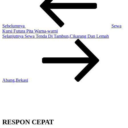
Sebelumnya
Sewa
Kursi Futura Pita Warna-warni
Pos
Selanjutnya
Sewa Tenda Di Tambun,Cikarang Dan Lemah
Selanjutnya
Abang,Bekasi
RESPON CEPAT