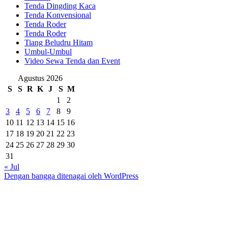
Tenda Dingding Kaca
Tenda Konvensional
Tenda Roder
Tenda Roder
Tiang Beludru Hitam
Umbul-Umbul
Video Sewa Tenda dan Event
Agustus 2026
S
S
R
K
J
S
M
1
2
3
4
5
6
7
8
9
10
11
12
13
14
15
16
17
18
19
20
21
22
23
24
25
26
27
28
29
30
31
« Jul
Dengan bangga ditenagai oleh WordPress