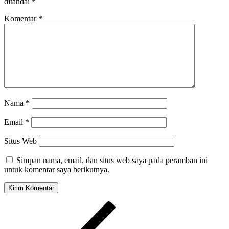
ditandai
*
Komentar
*
Nama
*
Email
*
Situs Web
Simpan nama, email, dan situs web saya pada peramban ini
untuk komentar saya berikutnya.
Navigasi
Pos
Sebelumnya
pos