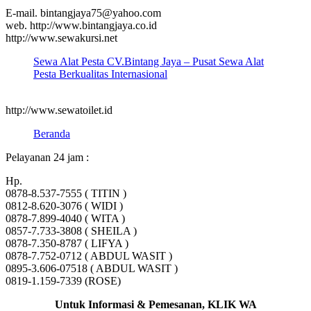
E-mail. bintangjaya75@yahoo.com
web. http://www.bintangjaya.co.id
http://www.sewakursi.net
Sewa Alat Pesta CV.Bintang Jaya – Pusat Sewa Alat
Pesta Berkualitas Internasional
http://www.sewatoilet.id
Beranda
Pelayanan 24 jam :
Hp.
0878-8.537-7555 ( TITIN )
0812-8.620-3076 ( WIDI )
0878-7.899-4040 ( WITA )
0857-7.733-3808 ( SHEILA )
0878-7.350-8787 ( LIFYA )
0878-7.752-0712 ( ABDUL WASIT )
0895-3.606-07518 ( ABDUL WASIT )
0819-1.159-7339 (ROSE)
Untuk Informasi & Pemesanan, KLIK WA