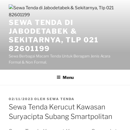
Lompat
ke
konten
SEWA TENDA DI
JABODETABEK &
SEKITARNYA, TLP 021
82601199
Sewa Berbagai Macam Tenda Untuk Beragam Jenis Acara
Formal & Non Formal.
Menu
DIPOSKAN
02/11/2023
OLEH
SEWA TENDA
PADA
Sewa Tenda Kerucut Kawasan
Suryacipta Subang Smartpolitan