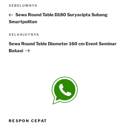
Navigasi
Pos
SEBELUMNYA
pos
Sebelumnya
Sewa Round Table D180 Suryacipta Subang
Smartpolitan
Pos
SELANJUTNYA
Selanjutnya
Sewa Round Table Diameter 160 cm Event Seminar
Bekasi
RESPON CEPAT