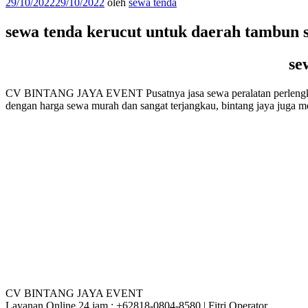
Diposkan
29/10/2022
29/10/2022
oleh
sewa tenda
pada
sewa tenda kerucut untuk daerah tambun s
se
CV BINTANG JAYA EVENT Pusatnya jasa sewa peralatan perlengkapan
dengan harga sewa murah dan sangat terjangkau, bintang jaya juga m
CV BINTANG JAYA EVENT
Layanan Online 24 jam : +62818-0804-8580 | Fitri Operator