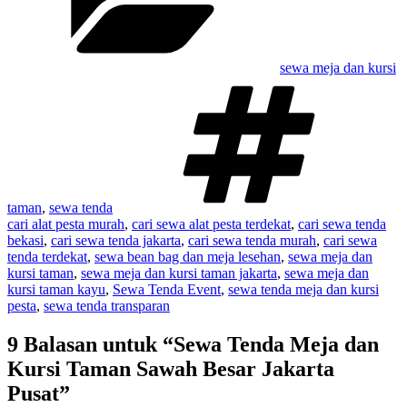
sewa meja dan kursi
Tag
taman
,
sewa tenda
cari alat pesta murah
,
cari sewa alat pesta terdekat
,
cari sewa tenda
bekasi
,
cari sewa tenda jakarta
,
cari sewa tenda murah
,
cari sewa
tenda terdekat
,
sewa bean bag dan meja lesehan
,
sewa meja dan
kursi taman
,
sewa meja dan kursi taman jakarta
,
sewa meja dan
kursi taman kayu
,
Sewa Tenda Event
,
sewa tenda meja dan kursi
pesta
,
sewa tenda transparan
9 Balasan untuk “Sewa Tenda Meja dan
Kursi Taman Sawah Besar Jakarta
Pusat”