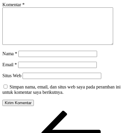
Komentar
*
Nama
*
Email
*
Situs Web
Simpan nama, email, dan situs web saya pada peramban ini
untuk komentar saya berikutnya.
Navigasi
Pos
Sebelumnya
pos