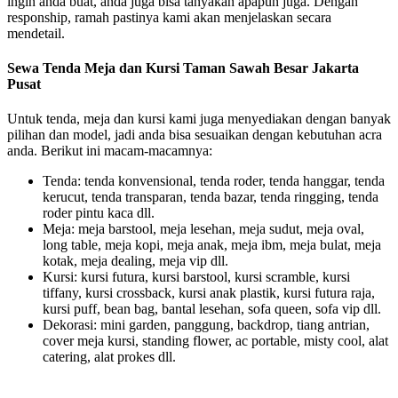
ingin anda buat, anda juga bisa tanyakan apapun juga. Dengan
responship, ramah pastinya kami akan menjelaskan secara
mendetail.
Sewa Tenda Meja dan Kursi Taman Sawah Besar Jakarta
Pusat
Untuk tenda, meja dan kursi kami juga menyediakan dengan banyak
pilihan dan model, jadi anda bisa sesuaikan dengan kebutuhan acra
anda. Berikut ini macam-macamnya:
Tenda: tenda konvensional, tenda roder, tenda hanggar, tenda
kerucut, tenda transparan, tenda bazar, tenda ringging, tenda
roder pintu kaca dll.
Meja: meja barstool, meja lesehan, meja sudut, meja oval,
long table, meja kopi, meja anak, meja ibm, meja bulat, meja
kotak, meja dealing, meja vip dll.
Kursi: kursi futura, kursi barstool, kursi scramble, kursi
tiffany, kursi crossback, kursi anak plastik, kursi futura raja,
kursi puff, bean bag, bantal lesehan, sofa queen, sofa vip dll.
Dekorasi: mini garden, panggung, backdrop, tiang antrian,
cover meja kursi, standing flower, ac portable, misty cool, alat
catering, alat prokes dll.