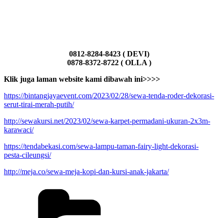
0812-8284-8423 ( DEVI)
0878-8372-8722 ( OLLA )
Klik juga laman website kami dibawah ini>>>>
https://bintangjayaevent.com/2023/02/28/sewa-tenda-roder-dekorasi-
serut-tirai-merah-putih/
http://sewakursi.net/2023/02/sewa-karpet-permadani-ukuran-2x3m-
karawaci/
https://tendabekasi.com/sewa-lampu-taman-fairy-light-dekorasi-
pesta-cileungsi/
http://meja.co/sewa-meja-kopi-dan-kursi-anak-jakarta/
Kategori