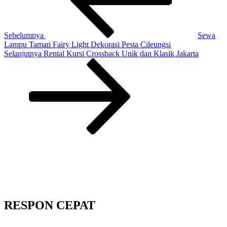
Sebelumnya
Sewa
Lampu Taman Fairy Light Dekorasi Pesta Cileungsi
Pos
Selanjutnya
Rental Kursi Crossback Unik dan Klasik Jakarta
Selanjutnya
RESPON CEPAT