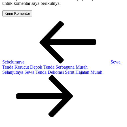
untuk komentar saya berikutnya.
Navigasi
Pos
Sebelumnya
pos
Sebelumnya
Sewa
Tenda Kerucut Depok Tenda Serbaguna Murah
Pos
Selanjutnya
Sewa Tenda Dekorasi Serut Hajatan Murah
Selanjutnya