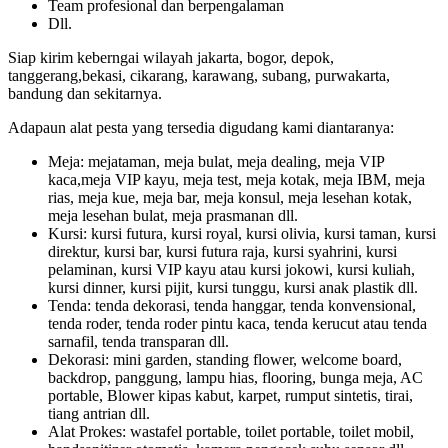
Team profesional dan berpengalaman
Dll.
Siap kirim keberngai wilayah jakarta, bogor, depok,
tanggerang,bekasi, cikarang, karawang, subang, purwakarta,
bandung dan sekitarnya.
Adapaun alat pesta yang tersedia digudang kami diantaranya:
Meja: mejataman, meja bulat, meja dealing, meja VIP
kaca,meja VIP kayu, meja test, meja kotak, meja IBM, meja
rias, meja kue, meja bar, meja konsul, meja lesehan kotak,
meja lesehan bulat, meja prasmanan dll.
Kursi: kursi futura, kursi royal, kursi olivia, kursi taman, kursi
direktur, kursi bar, kursi futura raja, kursi syahrini, kursi
pelaminan, kursi VIP kayu atau kursi jokowi, kursi kuliah,
kursi dinner, kursi pijit, kursi tunggu, kursi anak plastik dll.
Tenda: tenda dekorasi, tenda hanggar, tenda konvensional,
tenda roder, tenda roder pintu kaca, tenda kerucut atau tenda
sarnafil, tenda transparan dll.
Dekorasi: mini garden, standing flower, welcome board,
backdrop, panggung, lampu hias, flooring, bunga meja, AC
portable, Blower kipas kabut, karpet, rumput sintetis, tirai,
tiang antrian dll.
Alat Prokes: wastafel portable, toilet portable, toilet mobil,