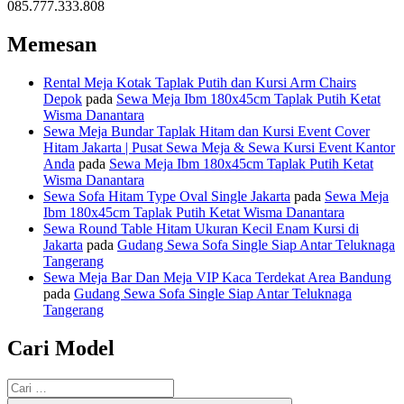
085.777.333.808
Memesan
Rental Meja Kotak Taplak Putih dan Kursi Arm Chairs
Depok
pada
Sewa Meja Ibm 180x45cm Taplak Putih Ketat
Wisma Danantara
Sewa Meja Bundar Taplak Hitam dan Kursi Event Cover
Hitam Jakarta | Pusat Sewa Meja & Sewa Kursi Event Kantor
Anda
pada
Sewa Meja Ibm 180x45cm Taplak Putih Ketat
Wisma Danantara
Sewa Sofa Hitam Type Oval Single Jakarta
pada
Sewa Meja
Ibm 180x45cm Taplak Putih Ketat Wisma Danantara
Sewa Round Table Hitam Ukuran Kecil Enam Kursi di
Jakarta
pada
Gudang Sewa Sofa Single Siap Antar Teluknaga
Tangerang
Sewa Meja Bar Dan Meja VIP Kaca Terdekat Area Bandung
pada
Gudang Sewa Sofa Single Siap Antar Teluknaga
Tangerang
Cari Model
Pencarian
untuk: