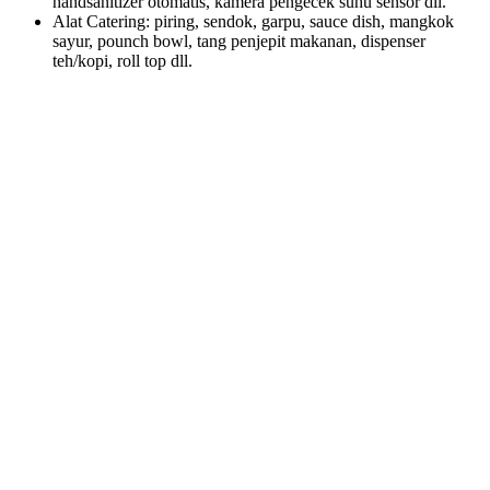
handsanitizer otomatis, kamera pengecek suhu sensor dll.
Alat Catering: piring, sendok, garpu, sauce dish, mangkok
sayur, pounch bowl, tang penjepit makanan, dispenser
teh/kopi, roll top dll.