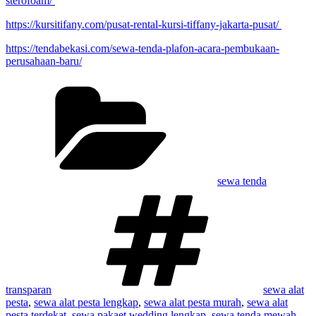
sterofoam/
https://kursitifany.com/pusat-rental-kursi-tiffany-jakarta-pusat/
https://tendabekasi.com/sewa-tenda-plafon-acara-pembukaan-
perusahaan-baru/
Kategori
sewa tenda
Tag
transparan
sewa alat
pesta
,
sewa alat pesta lengkap
,
sewa alat pesta murah
,
sewa alat
pesta terdekat
,
sewa pakaet wedding lengkap
,
sewa tenda mewah
,