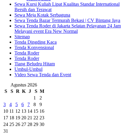
Sewa Kursi Kuliah Lipat Kualitas Standar International
Bersih dan Terawat
Sewa Meja Kotak Serbaguna
Sewa Tenda Bazar Termurah Bekasi | CV Bintang Jaya
Sewa Tenda Roder di Jakarta Selatan Pelayanan 24 Jam
Melayani event Era New Normal
Sitemap
Tenda Dingding Kaca
Tenda Konvensional
Tenda Roder
Tenda Roder
Tiang Beludru Hitam
Umbul-Umbul
Video Sewa Tenda dan Event
Agustus 2026
S
S
R
K
J
S
M
1
2
3
4
5
6
7
8
9
10
11
12
13
14
15
16
17
18
19
20
21
22
23
24
25
26
27
28
29
30
31