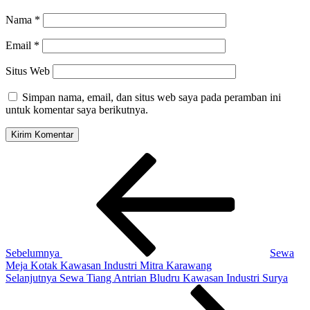
Nama
*
Email
*
Situs Web
Simpan nama, email, dan situs web saya pada peramban ini
untuk komentar saya berikutnya.
Navigasi
Pos
Sebelumnya
pos
Sebelumnya
Sewa
Meja Kotak Kawasan Industri Mitra Karawang
Pos
Selanjutnya
Sewa Tiang Antrian Bludru Kawasan Industri Surya
Selanjutnya