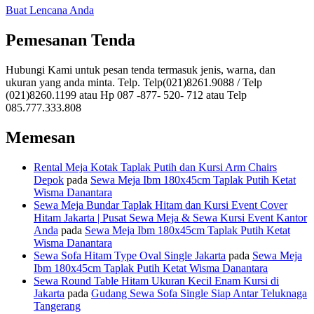
Buat Lencana Anda
Pemesanan Tenda
Hubungi Kami untuk pesan tenda termasuk jenis, warna, dan
ukuran yang anda minta. Telp. Telp(021)8261.9088 / Telp
(021)8260.1199 atau Hp 087 -877- 520- 712 atau Telp
085.777.333.808
Memesan
Rental Meja Kotak Taplak Putih dan Kursi Arm Chairs
Depok
pada
Sewa Meja Ibm 180x45cm Taplak Putih Ketat
Wisma Danantara
Sewa Meja Bundar Taplak Hitam dan Kursi Event Cover
Hitam Jakarta | Pusat Sewa Meja & Sewa Kursi Event Kantor
Anda
pada
Sewa Meja Ibm 180x45cm Taplak Putih Ketat
Wisma Danantara
Sewa Sofa Hitam Type Oval Single Jakarta
pada
Sewa Meja
Ibm 180x45cm Taplak Putih Ketat Wisma Danantara
Sewa Round Table Hitam Ukuran Kecil Enam Kursi di
Jakarta
pada
Gudang Sewa Sofa Single Siap Antar Teluknaga
Tangerang