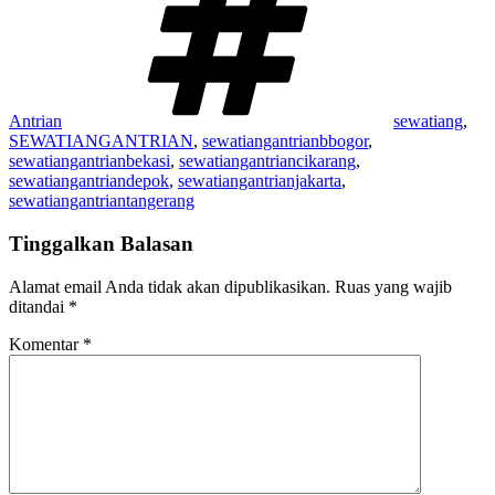
Antrian
sewatiang
,
SEWATIANGANTRIAN
,
sewatiangantrianbbogor
,
sewatiangantrianbekasi
,
sewatiangantriancikarang
,
sewatiangantriandepok
,
sewatiangantrianjakarta
,
sewatiangantriantangerang
Tinggalkan Balasan
Alamat email Anda tidak akan dipublikasikan.
Ruas yang wajib
ditandai
*
Komentar
*