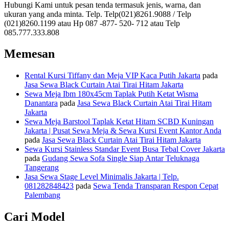
Hubungi Kami untuk pesan tenda termasuk jenis, warna, dan
ukuran yang anda minta. Telp. Telp(021)8261.9088 / Telp
(021)8260.1199 atau Hp 087 -877- 520- 712 atau Telp
085.777.333.808
Memesan
Rental Kursi Tiffany dan Meja VIP Kaca Putih Jakarta
pada
Jasa Sewa Black Curtain Atai Tirai Hitam Jakarta
Sewa Meja Ibm 180x45cm Taplak Putih Ketat Wisma
Danantara
pada
Jasa Sewa Black Curtain Atai Tirai Hitam
Jakarta
Sewa Meja Barstool Taplak Ketat Hitam SCBD Kuningan
Jakarta | Pusat Sewa Meja & Sewa Kursi Event Kantor Anda
pada
Jasa Sewa Black Curtain Atai Tirai Hitam Jakarta
Sewa Kursi Stainless Standar Event Busa Tebal Cover Jakarta
pada
Gudang Sewa Sofa Single Siap Antar Teluknaga
Tangerang
Jasa Sewa Stage Level Minimalis Jakarta | Telp.
081282848423
pada
Sewa Tenda Transparan Respon Cepat
Palembang
Cari Model