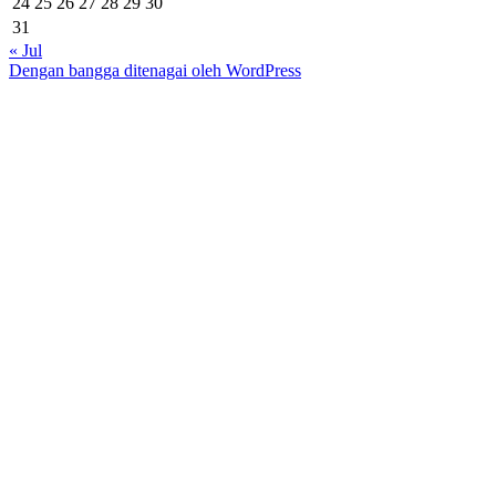
24
25
26
27
28
29
30
31
« Jul
Dengan bangga ditenagai oleh WordPress