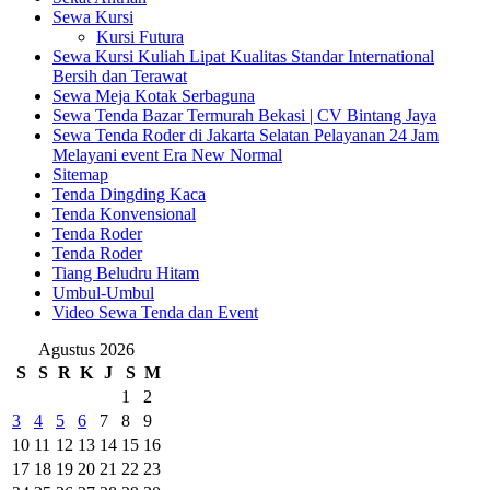
Sewa Kursi
Kursi Futura
Sewa Kursi Kuliah Lipat Kualitas Standar International
Bersih dan Terawat
Sewa Meja Kotak Serbaguna
Sewa Tenda Bazar Termurah Bekasi | CV Bintang Jaya
Sewa Tenda Roder di Jakarta Selatan Pelayanan 24 Jam
Melayani event Era New Normal
Sitemap
Tenda Dingding Kaca
Tenda Konvensional
Tenda Roder
Tenda Roder
Tiang Beludru Hitam
Umbul-Umbul
Video Sewa Tenda dan Event
Agustus 2026
S
S
R
K
J
S
M
1
2
3
4
5
6
7
8
9
10
11
12
13
14
15
16
17
18
19
20
21
22
23