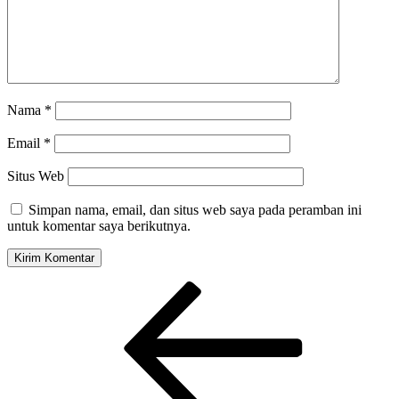
Nama
*
Email
*
Situs Web
Simpan nama, email, dan situs web saya pada peramban ini
untuk komentar saya berikutnya.
Navigasi
Pos
Sebelumnya
pos