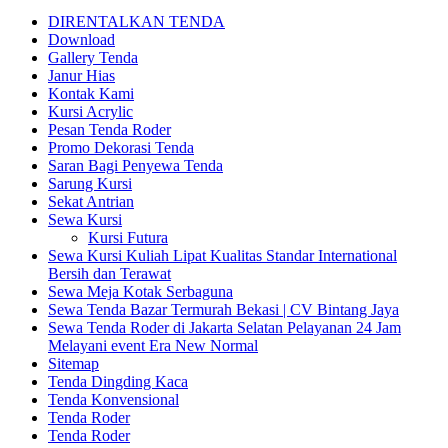
DIRENTALKAN TENDA
Download
Gallery Tenda
Janur Hias
Kontak Kami
Kursi Acrylic
Pesan Tenda Roder
Promo Dekorasi Tenda
Saran Bagi Penyewa Tenda
Sarung Kursi
Sekat Antrian
Sewa Kursi
Kursi Futura
Sewa Kursi Kuliah Lipat Kualitas Standar International
Bersih dan Terawat
Sewa Meja Kotak Serbaguna
Sewa Tenda Bazar Termurah Bekasi | CV Bintang Jaya
Sewa Tenda Roder di Jakarta Selatan Pelayanan 24 Jam
Melayani event Era New Normal
Sitemap
Tenda Dingding Kaca
Tenda Konvensional
Tenda Roder
Tenda Roder