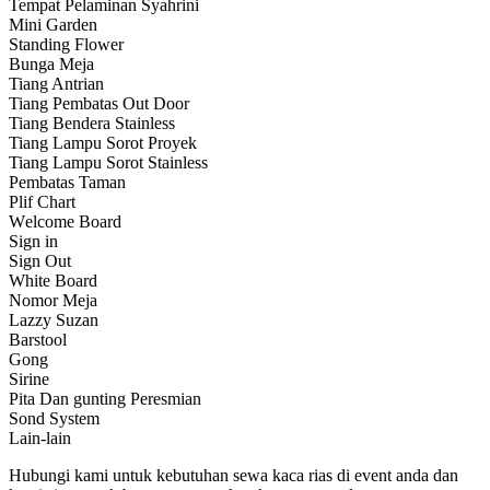
Tempat Pelaminan Syahrini
Mini Garden
Standing Flower
Bunga Meja
Tiang Antrian
Tiang Pembatas Out Door
Tiang Bendera Stainless
Tiang Lampu Sorot Proyek
Tiang Lampu Sorot Stainless
Pembatas Taman
Plif Chart
Wеlсоmе Board
Sign іn
Sign Out
White Board
Nomor Meja
Lazzy Suzan
Barstool
Gong
Sirine
Pita Dan gunting Peresmian
Sond System
Lain-lain
Hubungi kami untuk kebutuhan sewa kaca rias di event anda dan