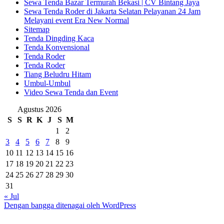
Sewa Tenda Bazar Termurah Bekasi | CV Bintang Jaya
Sewa Tenda Roder di Jakarta Selatan Pelayanan 24 Jam
Melayani event Era New Normal
Sitemap
Tenda Dingding Kaca
Tenda Konvensional
Tenda Roder
Tenda Roder
Tiang Beludru Hitam
Umbul-Umbul
Video Sewa Tenda dan Event
Agustus 2026
S
S
R
K
J
S
M
1
2
3
4
5
6
7
8
9
10
11
12
13
14
15
16
17
18
19
20
21
22
23
24
25
26
27
28
29
30
31
« Jul
Dengan bangga ditenagai oleh WordPress