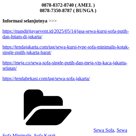
0878-8372-8740 ( AMEL )
0878-7350-8787 ( BUNGA )
Informasi selanjutnya
>>>
https://mandirijayaevent.id/2025/05/14/jasa-sewa-kursi-sofa-putih-
dan-hitam-di-jakarta/
https://tendajakarta.com/tag/sewa-kursi-type-sofa-minimalis-kotak-
single-putih-jakarta-barat/
https://meja.co/sewa-sofa-single-putih-dan-meja-vip-kaca-jakarta-
selatan/
https://tendabekasi.com/tag/sewa-sofa-jakarta/
Kategori
Sewa Sofa
,
Sewa
Sofa Minimalis
,
Sofa Kotak