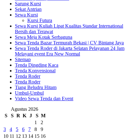
Sarung Kursi
Sekat Antrian
Sewa Kursi
Kursi Futura
Sewa Kursi Kuliah Lipat Kualitas Standar International
Bersih dan Terawat
Sewa Meja Kotak Serbaguna
Sewa Tenda Bazar Termurah Bekasi | CV Bintang Jaya
Sewa Tenda Roder di Jakarta Selatan Pelayanan 24 Jam
Melayani event Era New Normal
Sitemap
Tenda Dingding Kaca
Tenda Konvensional
Tenda Roder
Tenda Roder
Tiang Beludru Hitam
Umbul-Umbul
Video Sewa Tenda dan Event
Agustus 2026
S
S
R
K
J
S
M
1
2
3
4
5
6
7
8
9
10
11
12
13
14
15
16