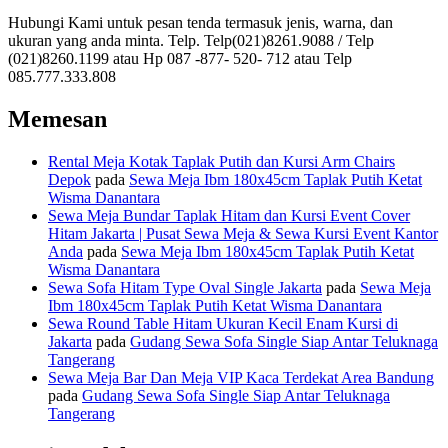
Hubungi Kami untuk pesan tenda termasuk jenis, warna, dan
ukuran yang anda minta. Telp. Telp(021)8261.9088 / Telp
(021)8260.1199 atau Hp 087 -877- 520- 712 atau Telp
085.777.333.808
Memesan
Rental Meja Kotak Taplak Putih dan Kursi Arm Chairs
Depok
pada
Sewa Meja Ibm 180x45cm Taplak Putih Ketat
Wisma Danantara
Sewa Meja Bundar Taplak Hitam dan Kursi Event Cover
Hitam Jakarta | Pusat Sewa Meja & Sewa Kursi Event Kantor
Anda
pada
Sewa Meja Ibm 180x45cm Taplak Putih Ketat
Wisma Danantara
Sewa Sofa Hitam Type Oval Single Jakarta
pada
Sewa Meja
Ibm 180x45cm Taplak Putih Ketat Wisma Danantara
Sewa Round Table Hitam Ukuran Kecil Enam Kursi di
Jakarta
pada
Gudang Sewa Sofa Single Siap Antar Teluknaga
Tangerang
Sewa Meja Bar Dan Meja VIP Kaca Terdekat Area Bandung
pada
Gudang Sewa Sofa Single Siap Antar Teluknaga
Tangerang