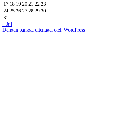
17
18
19
20
21
22
23
24
25
26
27
28
29
30
31
« Jul
Dengan bangga ditenagai oleh WordPress