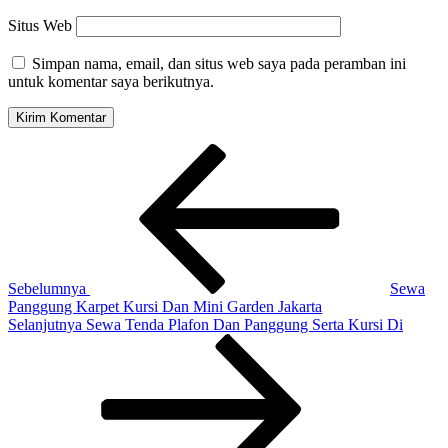
Situs Web
Simpan nama, email, dan situs web saya pada peramban ini
untuk komentar saya berikutnya.
Navigasi
Pos
Sebelumnya
pos
Sebelumnya
Sewa
Panggung Karpet Kursi Dan Mini Garden Jakarta
Pos
Selanjutnya
Sewa Tenda Plafon Dan Panggung Serta Kursi Di
Selanjutnya