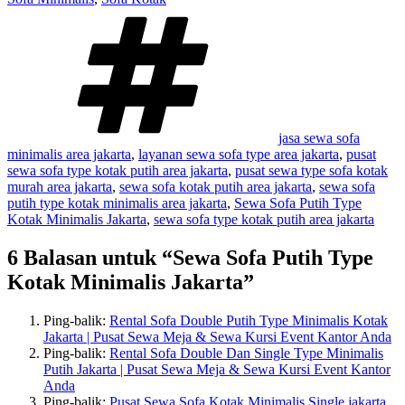
Tag
jasa sewa sofa
minimalis area jakarta
,
layanan sewa sofa type area jakarta
,
pusat
sewa sofa type kotak putih area jakarta
,
pusat sewa type sofa kotak
murah area jakarta
,
sewa sofa kotak putih area jakarta
,
sewa sofa
putih type kotak minimalis area jakarta
,
Sewa Sofa Putih Type
Kotak Minimalis Jakarta
,
sewa sofa type kotak putih area jakarta
6 Balasan untuk “Sewa Sofa Putih Type
Kotak Minimalis Jakarta”
Ping-balik:
Rental Sofa Double Putih Type Minimalis Kotak
Jakarta | Pusat Sewa Meja & Sewa Kursi Event Kantor Anda
Ping-balik:
Rental Sofa Double Dan Single Type Minimalis
Putih Jakarta | Pusat Sewa Meja & Sewa Kursi Event Kantor
Anda
Ping-balik:
Pusat Sewa Sofa Kotak Minimalis Single jakarta