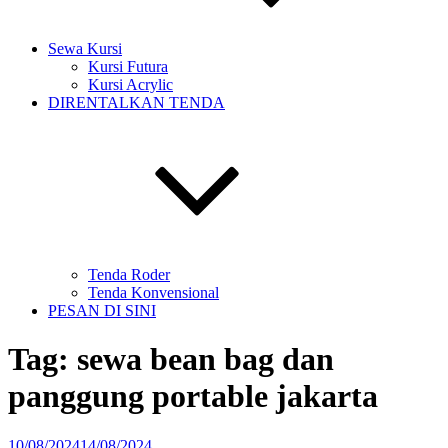
Sewa Kursi
Kursi Futura
Kursi Acrylic
DIRENTALKAN TENDA
Tenda Roder
Tenda Konvensional
PESAN DI SINI
Tag:
sewa bean bag dan
panggung portable jakarta
Diposkan
10/08/2024
14/08/2024