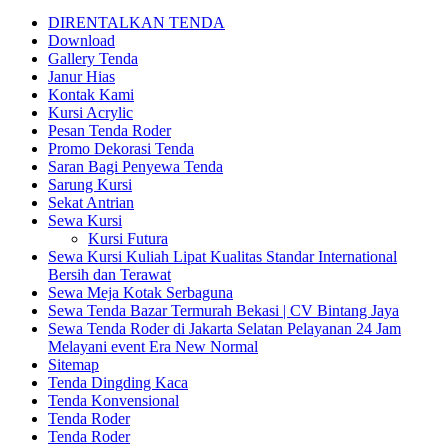
DIRENTALKAN TENDA
Download
Gallery Tenda
Janur Hias
Kontak Kami
Kursi Acrylic
Pesan Tenda Roder
Promo Dekorasi Tenda
Saran Bagi Penyewa Tenda
Sarung Kursi
Sekat Antrian
Sewa Kursi
Kursi Futura
Sewa Kursi Kuliah Lipat Kualitas Standar International
Bersih dan Terawat
Sewa Meja Kotak Serbaguna
Sewa Tenda Bazar Termurah Bekasi | CV Bintang Jaya
Sewa Tenda Roder di Jakarta Selatan Pelayanan 24 Jam
Melayani event Era New Normal
Sitemap
Tenda Dingding Kaca
Tenda Konvensional
Tenda Roder
Tenda Roder