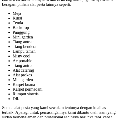
beragam pilihan alat pesta lainnya seperti:
Meja
Kursi
Tenda
Backdrop
Panggung
Mini garden
Tiang antrian
Tiang bendera
Lampu taman
Misty cool
Ac portable
Tiang antrian
Alat catering
Alat prokes
Mini garden
Karpet buana
Karpet permadani
Rumput sintetis
Dll.
Semua alat pesta yang kami sewakan tentunya dengan kualitas
terbaik. Apalagi untuk pemasangannya kami dibantu oleh team yang
sudah berpenglaman dan profesional sehingga hasilnya rapi, cepat