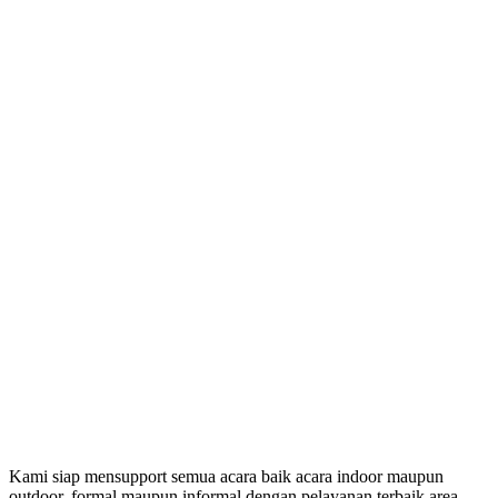
Kami siap mensupport semua acara baik acara indoor maupun
outdoor, formal maupun informal dengan pelayanan terbaik area