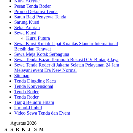
Kursi Acrylic
Pesan Tenda Roder
Promo Dekorasi Tenda
Saran Bagi Penyewa Tenda
Sarung Kursi
Sekat Antrian
Sewa Kursi
Kursi Futura
Sewa Kursi Kuliah Lipat Kualitas Standar International
Bersih dan Terawat
Sewa Meja Kotak Serbaguna
Sewa Tenda Bazar Termurah Bekasi | CV Bintang Jaya
Sewa Tenda Roder di Jakarta Selatan Pelayanan 24 Jam
Melayani event Era New Normal
Sitemap
Tenda Dingding Kaca
Tenda Konvensional
Tenda Roder
Tenda Roder
Tiang Beludru Hitam
Umbul-Umbul
Video Sewa Tenda dan Event
Agustus 2026
S
S
R
K
J
S
M