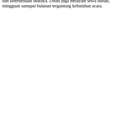
dan ketersediaan stoknya. Disini juga melayani sewa harian,
mingguan samapai bulanan tergantung kebutuhan acara.