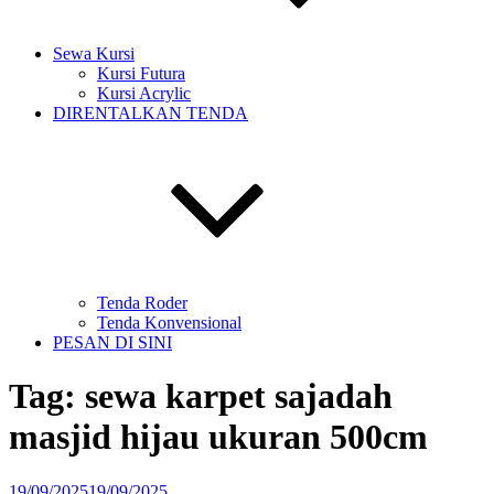
Sewa Kursi
Kursi Futura
Kursi Acrylic
DIRENTALKAN TENDA
Tenda Roder
Tenda Konvensional
PESAN DI SINI
Tag:
sewa karpet sajadah
masjid hijau ukuran 500cm
Diposkan
19/09/2025
19/09/2025