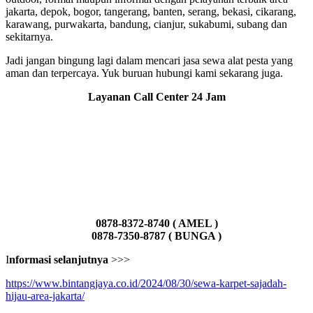
jakarta, depok, bogor, tangerang, banten, serang, bekasi, cikarang,
karawang, purwakarta, bandung, cianjur, sukabumi, subang dan
sekitarnya.
Jadi jangan bingung lagi dalam mencari jasa sewa alat pesta yang
aman dan terpercaya. Yuk buruan hubungi kami sekarang juga.
Layanan Call Center 24 Jam
0878-8372-8740 ( AMEL )
0878-7350-8787 ( BUNGA )
I
nformasi selanjutnya
>>>
https://www.bintangjaya.co.id/2024/08/30/sewa-karpet-sajadah-
hijau-area-jakarta/