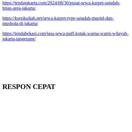
https://tendajakarta.com/2024/08/30/pusat-sewa-karpet-sajadah-
hijau-area-jakarta/
https://kursikuliah.net/sewa-karpet-type-sajadah-masjid-dan-
mushola-di-jakarta/
https://tendabekasi.com/jasa-sewa-puff-kotak-warna-warni-wilayah-
jakarta-tangerang/
RESPON CEPAT