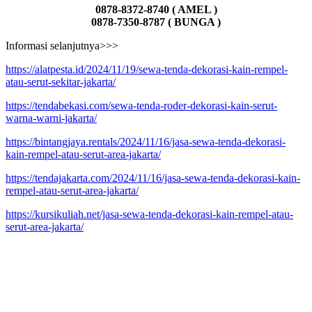
0878-8372-8740 ( AMEL )
0878-7350-8787 ( BUNGA )
Informasi selanjutnya>>>
https://alatpesta.id/2024/11/19/sewa-tenda-dekorasi-kain-rempel-
atau-serut-sekitar-jakarta/
https://tendabekasi.com/sewa-tenda-roder-dekorasi-kain-serut-
warna-warni-jakarta/
https://bintangjaya.rentals/2024/11/16/jasa-sewa-tenda-dekorasi-
kain-rempel-atau-serut-area-jakarta/
https://tendajakarta.com/2024/11/16/jasa-sewa-tenda-dekorasi-kain-
rempel-atau-serut-area-jakarta/
https://kursikuliah.net/jasa-sewa-tenda-dekorasi-kain-rempel-atau-
serut-area-jakarta/