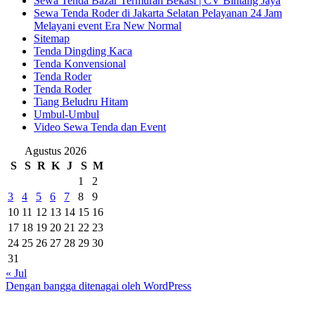
Sewa Tenda Bazar Termurah Bekasi | CV Bintang Jaya
Sewa Tenda Roder di Jakarta Selatan Pelayanan 24 Jam
Melayani event Era New Normal
Sitemap
Tenda Dingding Kaca
Tenda Konvensional
Tenda Roder
Tenda Roder
Tiang Beludru Hitam
Umbul-Umbul
Video Sewa Tenda dan Event
Agustus 2026
S
S
R
K
J
S
M
1
2
3
4
5
6
7
8
9
10
11
12
13
14
15
16
17
18
19
20
21
22
23
24
25
26
27
28
29
30
31
« Jul
Dengan bangga ditenagai oleh WordPress