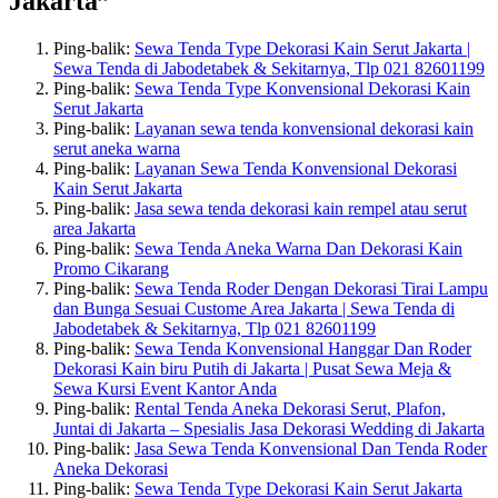
Jakarta”
Ping-balik:
Sewa Tenda Type Dekorasi Kain Serut Jakarta |
Sewa Tenda di Jabodetabek & Sekitarnya, Tlp 021 82601199
Ping-balik:
Sewa Tenda Type Konvensional Dekorasi Kain
Serut Jakarta
Ping-balik:
Layanan sewa tenda konvensional dekorasi kain
serut aneka warna
Ping-balik:
Layanan Sewa Tenda Konvensional Dekorasi
Kain Serut Jakarta
Ping-balik:
Jasa sewa tenda dekorasi kain rempel atau serut
area Jakarta
Ping-balik:
Sewa Tenda Aneka Warna Dan Dekorasi Kain
Promo Cikarang
Ping-balik:
Sewa Tenda Roder Dengan Dekorasi Tirai Lampu
dan Bunga Sesuai Custome Area Jakarta | Sewa Tenda di
Jabodetabek & Sekitarnya, Tlp 021 82601199
Ping-balik:
Sewa Tenda Konvensional Hanggar Dan Roder
Dekorasi Kain biru Putih di Jakarta | Pusat Sewa Meja &
Sewa Kursi Event Kantor Anda
Ping-balik:
Rental Tenda Aneka Dekorasi Serut, Plafon,
Juntai di Jakarta – Spesialis Jasa Dekorasi Wedding di Jakarta
Ping-balik:
Jasa Sewa Tenda Konvensional Dan Tenda Roder
Aneka Dekorasi
Ping-balik:
Sewa Tenda Type Dekorasi Kain Serut Jakarta