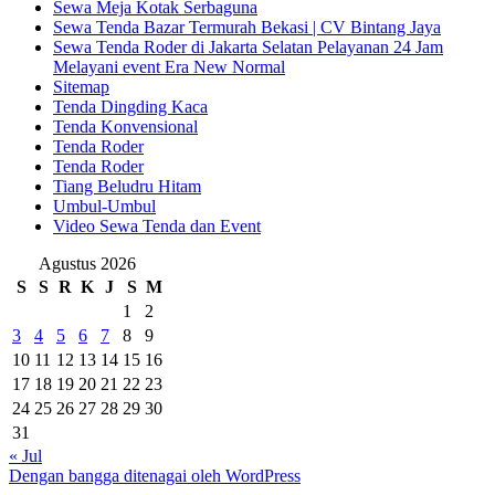
Sewa Meja Kotak Serbaguna
Sewa Tenda Bazar Termurah Bekasi | CV Bintang Jaya
Sewa Tenda Roder di Jakarta Selatan Pelayanan 24 Jam
Melayani event Era New Normal
Sitemap
Tenda Dingding Kaca
Tenda Konvensional
Tenda Roder
Tenda Roder
Tiang Beludru Hitam
Umbul-Umbul
Video Sewa Tenda dan Event
Agustus 2026
S
S
R
K
J
S
M
1
2
3
4
5
6
7
8
9
10
11
12
13
14
15
16
17
18
19
20
21
22
23
24
25
26
27
28
29
30
31
« Jul
Dengan bangga ditenagai oleh WordPress