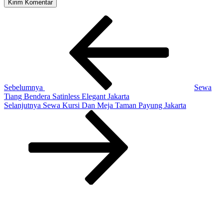
Navigasi
Pos
Sebelumnya
pos
Sebelumnya
Sewa
Tiang Bendera Satinless Elegant Jakarta
Pos
Selanjutnya
Sewa Kursi Dan Meja Taman Payung Jakarta
Selanjutnya