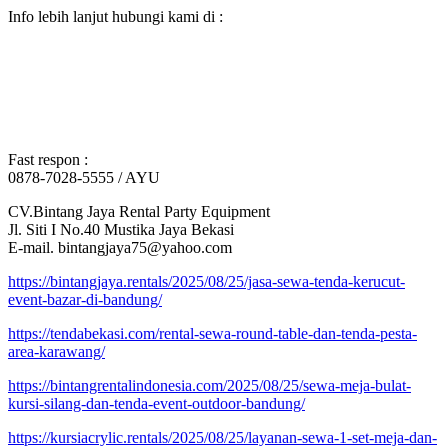
Info lebih lanjut hubungi kami di :
Fast respon :
0878-7028-5555 / AYU
CV.Bintang Jaya Rental Party Equipment
Jl. Siti I No.40 Mustika Jaya Bekasi
E-mail. bintangjaya75@yahoo.com
https://bintangjaya.rentals/2025/08/25/jasa-sewa-tenda-kerucut-
event-bazar-di-bandung/
https://tendabekasi.com/rental-sewa-round-table-dan-tenda-pesta-
area-karawang/
https://bintangrentalindonesia.com/2025/08/25/sewa-meja-bulat-
kursi-silang-dan-tenda-event-outdoor-bandung/
https://kursiacrylic.rentals/2025/08/25/layanan-sewa-1-set-meja-dan-