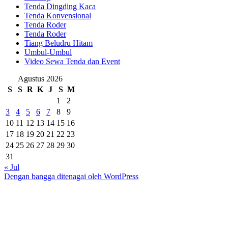
Tenda Dingding Kaca
Tenda Konvensional
Tenda Roder
Tenda Roder
Tiang Beludru Hitam
Umbul-Umbul
Video Sewa Tenda dan Event
Agustus 2026
S
S
R
K
J
S
M
1
2
3
4
5
6
7
8
9
10
11
12
13
14
15
16
17
18
19
20
21
22
23
24
25
26
27
28
29
30
31
« Jul
Dengan bangga ditenagai oleh WordPress