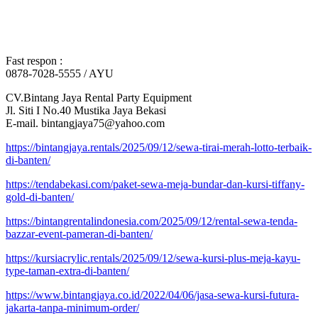
Fast respon :
0878-7028-5555 / AYU
CV.Bintang Jaya Rental Party Equipment
Jl. Siti I No.40 Mustika Jaya Bekasi
E-mail. bintangjaya75@yahoo.com
https://bintangjaya.rentals/2025/09/12/sewa-tirai-merah-lotto-terbaik-
di-banten/
https://tendabekasi.com/paket-sewa-meja-bundar-dan-kursi-tiffany-
gold-di-banten/
https://bintangrentalindonesia.com/2025/09/12/rental-sewa-tenda-
bazzar-event-pameran-di-banten/
https://kursiacrylic.rentals/2025/09/12/sewa-kursi-plus-meja-kayu-
type-taman-extra-di-banten/
https://www.bintangjaya.co.id/2022/04/06/jasa-sewa-kursi-futura-
jakarta-tanpa-minimum-order/