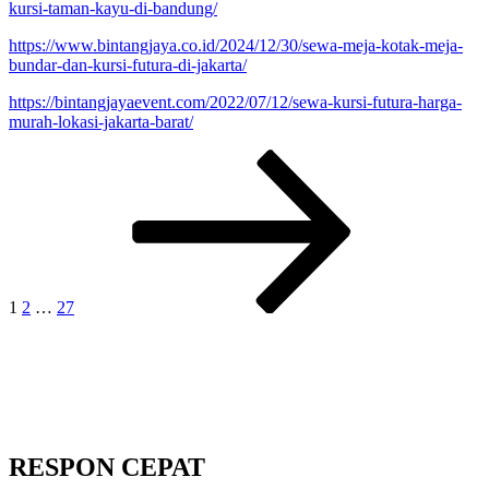
kursi-taman-kayu-di-bandung/
https://www.bintangjaya.co.id/2024/12/30/sewa-meja-kotak-meja-
bundar-dan-kursi-futura-di-jakarta/
https://bintangjayaevent.com/2022/07/12/sewa-kursi-futura-harga-
murah-lokasi-jakarta-barat/
Paginasi
Laman
Laman
Laman
Laman
selanjutnya
pos
1
2
…
27
RESPON CEPAT