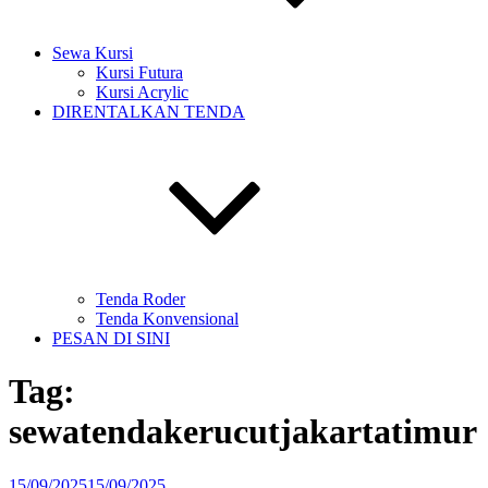
Sewa Kursi
Kursi Futura
Kursi Acrylic
DIRENTALKAN TENDA
Tenda Roder
Tenda Konvensional
PESAN DI SINI
Tag:
sewatendakerucutjakartatimur
Diposkan
15/09/2025
15/09/2025