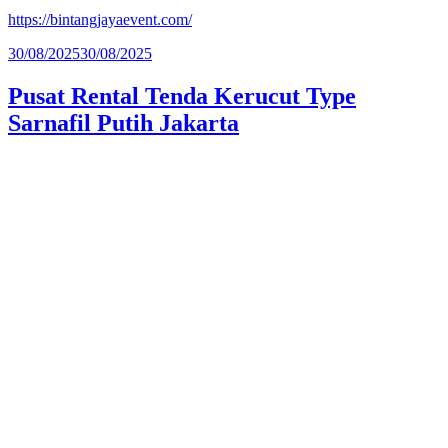
https://bintangjayaevent.com/
Diposkan
30/08/2025
30/08/2025
pada
Pusat Rental Tenda Kerucut Type
Sarnafil Putih Jakarta