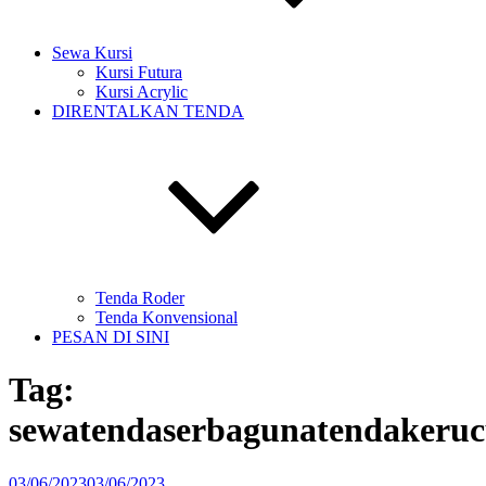
Sewa Kursi
Kursi Futura
Kursi Acrylic
DIRENTALKAN TENDA
Tenda Roder
Tenda Konvensional
PESAN DI SINI
Tag:
sewatendaserbagunatendakeruc
Diposkan
03/06/2023
03/06/2023