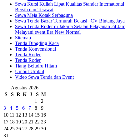
Sewa Kursi Kuliah Lipat Kualitas Standar International
Bersih dan Terawat
Sewa Meja Kotak Serbaguna
Sewa Tenda Bazar Termurah Bekasi | CV Bintang Jaya
Sewa Tenda Roder di Jakarta Selatan Pelayanan 24 Jam
Melayani event Era New Normal
Sitemap
Tenda Dingding Kaca
Tenda Konvensional
Tenda Roder
Tenda Roder
Tiang Beludru Hitam
Umbul-Umbul
Video Sewa Tenda dan Event
Agustus 2026
S
S
R
K
J
S
M
1
2
3
4
5
6
7
8
9
10
11
12
13
14
15
16
17
18
19
20
21
22
23
24
25
26
27
28
29
30
31