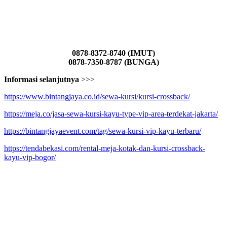
0878-8372-8740 (IMUT)
0878-7350-8787 (BUNGA)
Informasi selanjutnya
>>>
https://www.bintangjaya.co.id/sewa-kursi/kursi-crossback/
https://meja.co/jasa-sewa-kursi-kayu-type-vip-area-terdekat-jakarta/
https://bintangjayaevent.com/tag/sewa-kursi-vip-kayu-terbaru/
https://tendabekasi.com/rental-meja-kotak-dan-kursi-crossback-
kayu-vip-bogor/