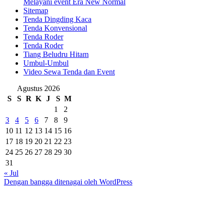
Melayani event Era New Normal
Sitemap
Tenda Dingding Kaca
Tenda Konvensional
Tenda Roder
Tenda Roder
Tiang Beludru Hitam
Umbul-Umbul
Video Sewa Tenda dan Event
Agustus 2026
S
S
R
K
J
S
M
1
2
3
4
5
6
7
8
9
10
11
12
13
14
15
16
17
18
19
20
21
22
23
24
25
26
27
28
29
30
31
« Jul
Dengan bangga ditenagai oleh WordPress