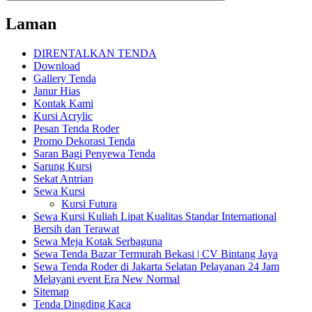
Laman
DIRENTALKAN TENDA
Download
Gallery Tenda
Janur Hias
Kontak Kami
Kursi Acrylic
Pesan Tenda Roder
Promo Dekorasi Tenda
Saran Bagi Penyewa Tenda
Sarung Kursi
Sekat Antrian
Sewa Kursi
Kursi Futura
Sewa Kursi Kuliah Lipat Kualitas Standar International
Bersih dan Terawat
Sewa Meja Kotak Serbaguna
Sewa Tenda Bazar Termurah Bekasi | CV Bintang Jaya
Sewa Tenda Roder di Jakarta Selatan Pelayanan 24 Jam
Melayani event Era New Normal
Sitemap
Tenda Dingding Kaca