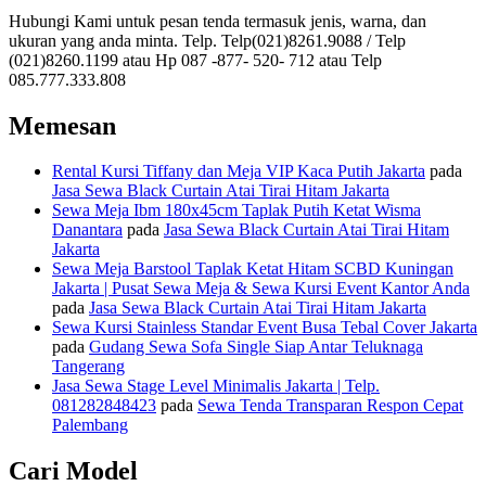
Hubungi Kami untuk pesan tenda termasuk jenis, warna, dan
ukuran yang anda minta. Telp. Telp(021)8261.9088 / Telp
(021)8260.1199 atau Hp 087 -877- 520- 712 atau Telp
085.777.333.808
Memesan
Rental Kursi Tiffany dan Meja VIP Kaca Putih Jakarta
pada
Jasa Sewa Black Curtain Atai Tirai Hitam Jakarta
Sewa Meja Ibm 180x45cm Taplak Putih Ketat Wisma
Danantara
pada
Jasa Sewa Black Curtain Atai Tirai Hitam
Jakarta
Sewa Meja Barstool Taplak Ketat Hitam SCBD Kuningan
Jakarta | Pusat Sewa Meja & Sewa Kursi Event Kantor Anda
pada
Jasa Sewa Black Curtain Atai Tirai Hitam Jakarta
Sewa Kursi Stainless Standar Event Busa Tebal Cover Jakarta
pada
Gudang Sewa Sofa Single Siap Antar Teluknaga
Tangerang
Jasa Sewa Stage Level Minimalis Jakarta | Telp.
081282848423
pada
Sewa Tenda Transparan Respon Cepat
Palembang
Cari Model