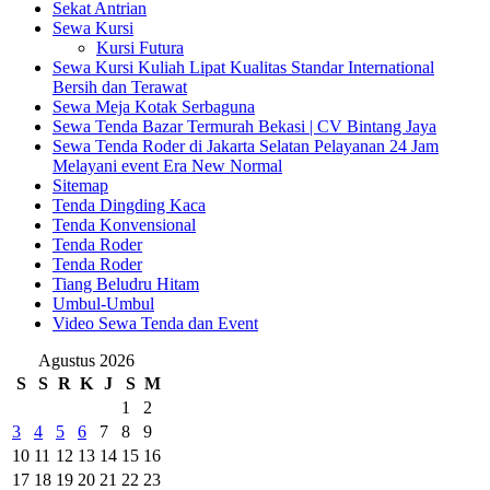
Sekat Antrian
Sewa Kursi
Kursi Futura
Sewa Kursi Kuliah Lipat Kualitas Standar International
Bersih dan Terawat
Sewa Meja Kotak Serbaguna
Sewa Tenda Bazar Termurah Bekasi | CV Bintang Jaya
Sewa Tenda Roder di Jakarta Selatan Pelayanan 24 Jam
Melayani event Era New Normal
Sitemap
Tenda Dingding Kaca
Tenda Konvensional
Tenda Roder
Tenda Roder
Tiang Beludru Hitam
Umbul-Umbul
Video Sewa Tenda dan Event
Agustus 2026
S
S
R
K
J
S
M
1
2
3
4
5
6
7
8
9
10
11
12
13
14
15
16
17
18
19
20
21
22
23