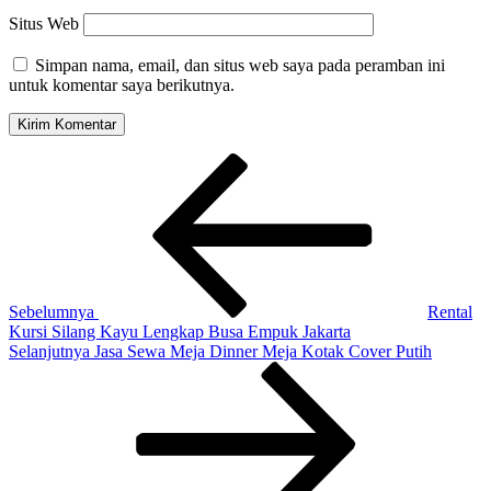
Situs Web
Simpan nama, email, dan situs web saya pada peramban ini
untuk komentar saya berikutnya.
Navigasi
Pos
Sebelumnya
pos
Sebelumnya
Rental
Kursi Silang Kayu Lengkap Busa Empuk Jakarta
Pos
Selanjutnya
Jasa Sewa Meja Dinner Meja Kotak Cover Putih
Selanjutnya