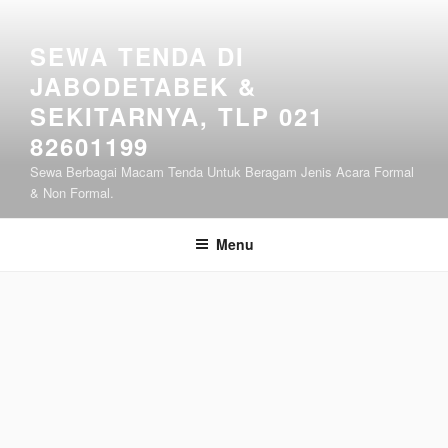
Lompat
ke
SEWA TENDA DI
konten
JABODETABEK &
SEKITARNYA, TLP 021
82601199
Sewa Berbagai Macam Tenda Untuk Beragam Jenis Acara Formal
& Non Formal.
Menu