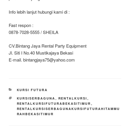
Info lebih lanjut hubungi kami di :
Fast respon :
0878-7028-5555 / SHEILA
CV.Bintang Jaya Rental Party Equipment
Jl. Siti I No.40 Mustikajaya Bekasi
E-mail. bintangjaya75@yahoo.com
KATEGORI
KURSI FUTURA
TAG
KURSISERBAGUNA
,
RENTALKURSI
,
RENTALKURSIFUTURABEKASITIMUR
,
RENTALKURSISERBAGUNAKURSIFUTURAHITAMMU
RAHBEKASITIMUR