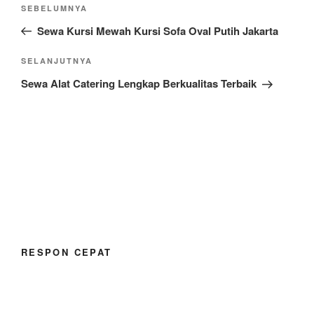
Navigasi
Pos
SEBELUMNYA
pos
Sebelumnya
Sewa Kursi Mewah Kursi Sofa Oval Putih Jakarta
Pos
SELANJUTNYA
Selanjutnya
Sewa Alat Catering Lengkap Berkualitas Terbaik
RESPON CEPAT