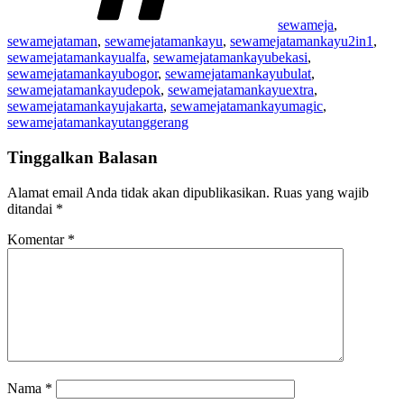
sewameja
,
sewamejataman
,
sewamejatamankayu
,
sewamejatamankayu2in1
,
sewamejatamankayualfa
,
sewamejatamankayubekasi
,
sewamejatamankayubogor
,
sewamejatamankayubulat
,
sewamejatamankayudepok
,
sewamejatamankayuextra
,
sewamejatamankayujakarta
,
sewamejatamankayumagic
,
sewamejatamankayutanggerang
Tinggalkan Balasan
Alamat email Anda tidak akan dipublikasikan.
Ruas yang wajib
ditandai
*
Komentar
*
Nama
*