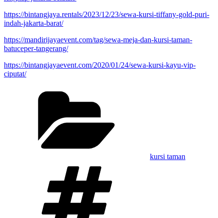
https://bintangjaya.rentals/2023/12/23/sewa-kursi-tiffany-gold-puri-
indah-jakarta-barat/
https://mandirijayaevent.com/tag/sewa-meja-dan-kursi-taman-
batuceper-tangerang/
https://bintangjayaevent.com/2020/01/24/sewa-kursi-kayu-vip-
ciputat/
Kategori
kursi taman
Tag