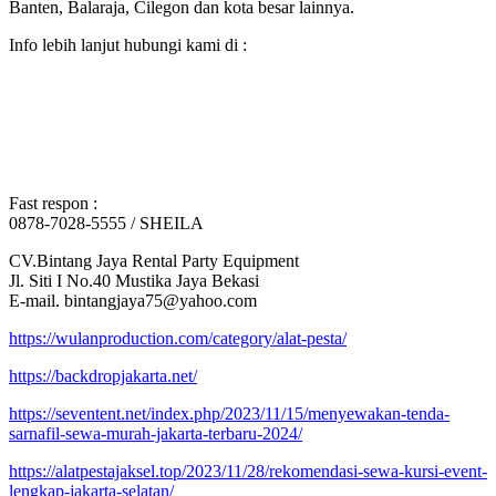
Banten, Balaraja, Cilegon dan kota besar lainnya.
Info lebih lanjut hubungi kami di :
Fast respon :
0878-7028-5555 / SHEILA
CV.Bintang Jaya Rental Party Equipment
Jl. Siti I No.40 Mustika Jaya Bekasi
E-mail. bintangjaya75@yahoo.com
https://wulanproduction.com/category/alat-pesta/
https://backdropjakarta.net/
https://seventent.net/index.php/2023/11/15/menyewakan-tenda-
sarnafil-sewa-murah-jakarta-terbaru-2024/
https://alatpestajaksel.top/2023/11/28/rekomendasi-sewa-kursi-event-
lengkap-jakarta-selatan/