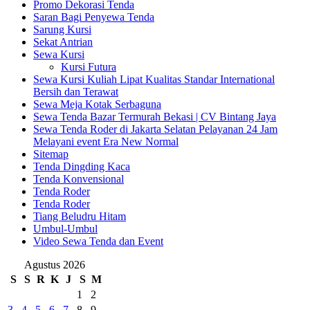
Promo Dekorasi Tenda
Saran Bagi Penyewa Tenda
Sarung Kursi
Sekat Antrian
Sewa Kursi
Kursi Futura
Sewa Kursi Kuliah Lipat Kualitas Standar International
Bersih dan Terawat
Sewa Meja Kotak Serbaguna
Sewa Tenda Bazar Termurah Bekasi | CV Bintang Jaya
Sewa Tenda Roder di Jakarta Selatan Pelayanan 24 Jam
Melayani event Era New Normal
Sitemap
Tenda Dingding Kaca
Tenda Konvensional
Tenda Roder
Tenda Roder
Tiang Beludru Hitam
Umbul-Umbul
Video Sewa Tenda dan Event
Agustus 2026
S
S
R
K
J
S
M
1
2
3
4
5
6
7
8
9