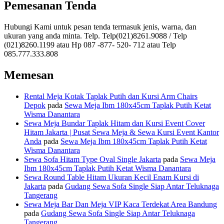
Pemesanan Tenda
Hubungi Kami untuk pesan tenda termasuk jenis, warna, dan
ukuran yang anda minta. Telp. Telp(021)8261.9088 / Telp
(021)8260.1199 atau Hp 087 -877- 520- 712 atau Telp
085.777.333.808
Memesan
Rental Meja Kotak Taplak Putih dan Kursi Arm Chairs
Depok
pada
Sewa Meja Ibm 180x45cm Taplak Putih Ketat
Wisma Danantara
Sewa Meja Bundar Taplak Hitam dan Kursi Event Cover
Hitam Jakarta | Pusat Sewa Meja & Sewa Kursi Event Kantor
Anda
pada
Sewa Meja Ibm 180x45cm Taplak Putih Ketat
Wisma Danantara
Sewa Sofa Hitam Type Oval Single Jakarta
pada
Sewa Meja
Ibm 180x45cm Taplak Putih Ketat Wisma Danantara
Sewa Round Table Hitam Ukuran Kecil Enam Kursi di
Jakarta
pada
Gudang Sewa Sofa Single Siap Antar Teluknaga
Tangerang
Sewa Meja Bar Dan Meja VIP Kaca Terdekat Area Bandung
pada
Gudang Sewa Sofa Single Siap Antar Teluknaga
Tangerang