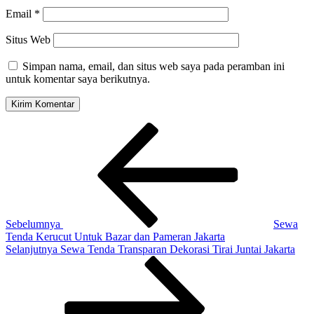
Email
*
Situs Web
Simpan nama, email, dan situs web saya pada peramban ini
untuk komentar saya berikutnya.
Navigasi
Pos
Sebelumnya
pos
Sebelumnya
Sewa
Tenda Kerucut Untuk Bazar dan Pameran Jakarta
Pos
Selanjutnya
Sewa Tenda Transparan Dekorasi Tirai Juntai Jakarta
Selanjutnya