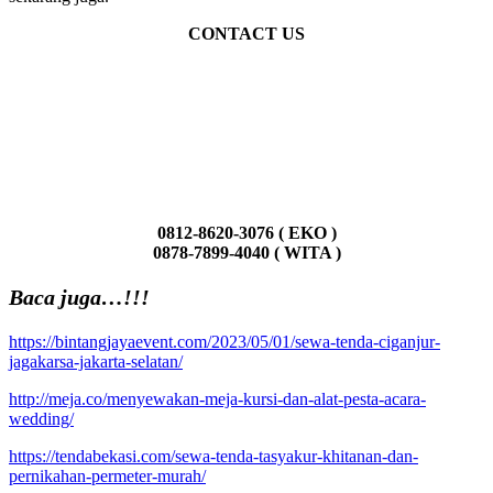
CONTACT US
0812-8620-3076 ( EKO )
0878-7899-4040 ( WITA )
Baca juga…!!!
https://bintangjayaevent.com/2023/05/01/sewa-tenda-ciganjur-
jagakarsa-jakarta-selatan/
http://meja.co/menyewakan-meja-kursi-dan-alat-pesta-acara-
wedding/
https://tendabekasi.com/sewa-tenda-tasyakur-khitanan-dan-
pernikahan-permeter-murah/