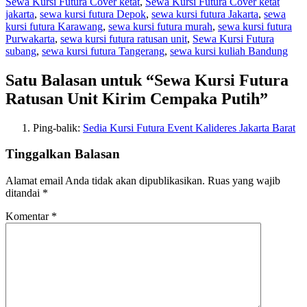
Sewa Kursi Futura Cover ketat
,
Sewa Kursi Futura Cover ketat
jakarta
,
sewa kursi futura Depok
,
sewa kursi futura Jakarta
,
sewa
kursi futura Karawang
,
sewa kursi futura murah
,
sewa kursi futura
Purwakarta
,
sewa kursi futura ratusan unit
,
Sewa Kursi Futura
subang
,
sewa kursi futura Tangerang
,
sewa kursi kuliah Bandung
Satu Balasan untuk “Sewa Kursi Futura
Ratusan Unit Kirim Cempaka Putih”
Ping-balik:
Sedia Kursi Futura Event Kalideres Jakarta Barat
Tinggalkan Balasan
Alamat email Anda tidak akan dipublikasikan.
Ruas yang wajib
ditandai
*
Komentar
*