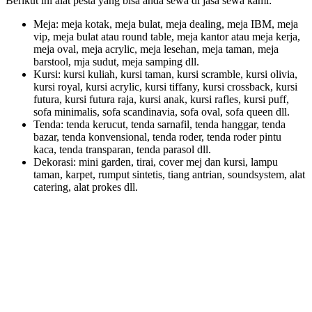
Berikut ini alat pesta yang bisa anda sewa di jasa sewa kami:
Meja: meja kotak, meja bulat, meja dealing, meja IBM, meja
vip, meja bulat atau round table, meja kantor atau meja kerja,
meja oval, meja acrylic, meja lesehan, meja taman, meja
barstool, mja sudut, meja samping dll.
Kursi: kursi kuliah, kursi taman, kursi scramble, kursi olivia,
kursi royal, kursi acrylic, kursi tiffany, kursi crossback, kursi
futura, kursi futura raja, kursi anak, kursi rafles, kursi puff,
sofa minimalis, sofa scandinavia, sofa oval, sofa queen dll.
Tenda: tenda kerucut, tenda sarnafil, tenda hanggar, tenda
bazar, tenda konvensional, tenda roder, tenda roder pintu
kaca, tenda transparan, tenda parasol dll.
Dekorasi: mini garden, tirai, cover mej dan kursi, lampu
taman, karpet, rumput sintetis, tiang antrian, soundsystem, alat
catering, alat prokes dll.