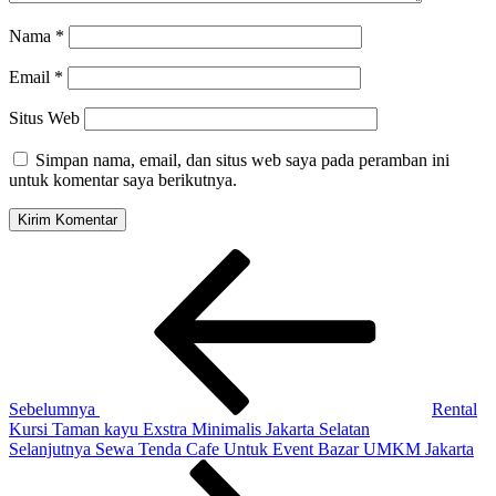
Nama
*
Email
*
Situs Web
Simpan nama, email, dan situs web saya pada peramban ini
untuk komentar saya berikutnya.
Navigasi
Pos
Sebelumnya
pos
Sebelumnya
Rental
Kursi Taman kayu Exstra Minimalis Jakarta Selatan
Pos
Selanjutnya
Sewa Tenda Cafe Untuk Event Bazar UMKM Jakarta
Selanjutnya