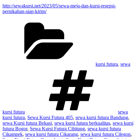
http://sewakursi.net/2023/05/sewa-meja-dan-kursi-resepsi-
pernikahan-siap-kirim/
Kategori
kursi futura
,
sewa
Tag
kursi futura
sewa
kursi futura
,
Sewa Kursi Futura 405
,
sewa kursi futura Bandung
,
sewa Kursi futura Bekasi
,
sewa kursi futura berkualitas
,
sewa kursi
futura Bogor
,
Sewa Kursi Futura Cibitung
,
sewa kursi futura
Cikampek
,
sewa kursi futura Cikarang
,
sewa kursi futura Cilegon
,