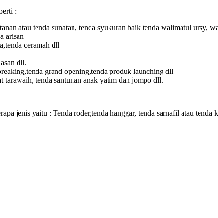
erti :
tanan atau tenda sunatan, tenda syukuran baik tenda walimatul ursy, wa
a arisan
a,tenda ceramah dll
asan dll.
breaking,tenda grand opening,tenda produk launching dll
t tarawaih, tenda santunan anak yatim dan jompo dll.
a jenis yaitu : Tenda roder,tenda hanggar, tenda sarnafil atau tenda k