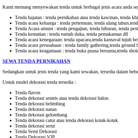
Kami memang menyewakan tenda untuk berbagai jenis acara anda sep
Tenda hajatan : tenda pernikahan atau tenda kawinan, tenda khi
Tenda acara keluarga : tenda pertemuan, tenda ulang tahun,tend
Tenda Acara umum : tenda pengajian, tenda hiburan, tenda pest
Tenda kematian : tenda rumah duka, tenda pemakaman dll
Tenda acara kenegaraan: tenda upacara,tenda karnaval tujuh bel
Tenda acara perusahaan : tenda family gathering,tenda ground 
Tenda acara keagamaan : tenda buka puasa bersama,tenda shola
SEWA TENDA PERNIKAHAN
Sedangkan untuk jenis tenda yang kami sewakan, tersedia dalam beberap
Untuk model dekorasi tenda tersedia :
Tenda flavon
Tenda dekorasi sentris atau tenda dekorasi balon
Tenda dekorasi belimbing
Tenda dekorasi nanas
Tenda dekorasi gelombang
Tenda dekorasi catur atau tenda dekorasi kotak-kotak
Tenda dekorasi serut
Tenda Semi Dekorasi
Tenda Dekorasi VIP