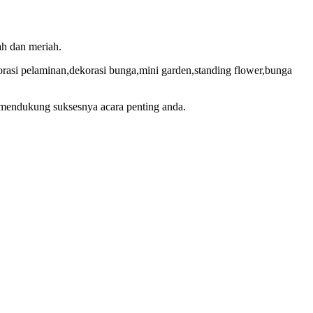
ah dan meriah.
korasi pelaminan,dekorasi bunga,mini garden,standing flower,bunga
i mendukung suksesnya acara penting anda.