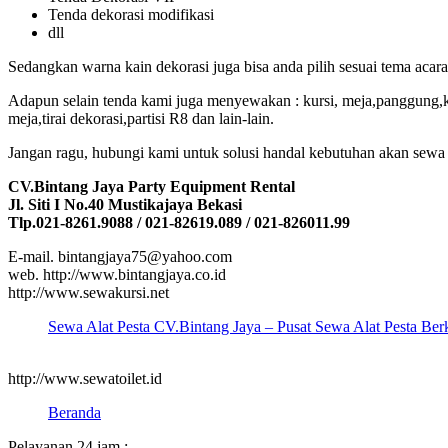
Tenda dekorasi modifikasi
dll
Sedangkan warna kain dekorasi juga bisa anda pilih sesuai tema aca
Adapun selain tenda kami juga menyewakan : kursi, meja,panggung,karp
meja,tirai dekorasi,partisi R8 dan lain-lain.
Jangan ragu, hubungi kami untuk solusi handal kebutuhan akan sewa 
CV.Bintang Jaya Party Equipment Rental
Jl. Siti I No.40 Mustikajaya Bekasi
Tlp.021-8261.9088 / 021-82619.089 / 021-826011.99
E-mail. bintangjaya75@yahoo.com
web. http://www.bintangjaya.co.id
http://www.sewakursi.net
Sewa Alat Pesta CV.Bintang Jaya – Pusat Sewa Alat Pesta Berku
http://www.sewatoilet.id
Beranda
Pelayanan 24 jam :