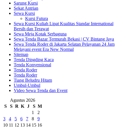
Sarung Kursi
Sekat Antrian
Sewa Kursi
Kursi Futura
Sewa Kursi Kuliah Lipat Kualitas Standar International
Bersih dan Terawat
Sewa Meja Kotak Serbaguna
Sewa Tenda Bazar Termurah Bekasi | CV Bintang Jaya
Sewa Tenda Roder di Jakarta Selatan Pelayanan 24 Jam
Melayani event Era New Normal
Sitemap
Tenda Dingding Kaca
Tenda Konvensional
Tenda Roder
Tenda Roder
Tiang Beludru Hitam
Umbul-Umbul
Video Sewa Tenda dan Event
Agustus 2026
S
S
R
K
J
S
M
1
2
3
4
5
6
7
8
9
10
11
12
13
14
15
16