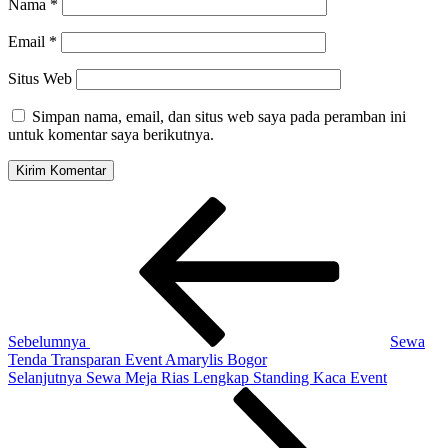
Nama
*
Email
*
Situs Web
Simpan nama, email, dan situs web saya pada peramban ini
untuk komentar saya berikutnya.
Navigasi
Pos
Sebelumnya
pos
Sebelumnya
Sewa
Tenda Transparan Event Amarylis Bogor
Pos
Selanjutnya
Sewa Meja Rias Lengkap Standing Kaca Event
Selanjutnya