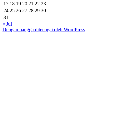
17
18
19
20
21
22
23
24
25
26
27
28
29
30
31
« Jul
Dengan bangga ditenagai oleh WordPress