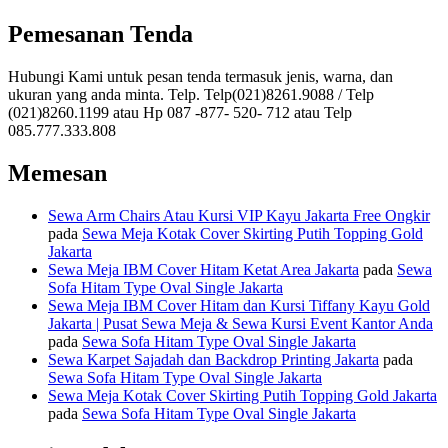
Pemesanan Tenda
Hubungi Kami untuk pesan tenda termasuk jenis, warna, dan
ukuran yang anda minta. Telp. Telp(021)8261.9088 / Telp
(021)8260.1199 atau Hp 087 -877- 520- 712 atau Telp
085.777.333.808
Memesan
Sewa Arm Chairs Atau Kursi VIP Kayu Jakarta Free Ongkir
pada
Sewa Meja Kotak Cover Skirting Putih Topping Gold
Jakarta
Sewa Meja IBM Cover Hitam Ketat Area Jakarta
pada
Sewa
Sofa Hitam Type Oval Single Jakarta
Sewa Meja IBM Cover Hitam dan Kursi Tiffany Kayu Gold
Jakarta | Pusat Sewa Meja & Sewa Kursi Event Kantor Anda
pada
Sewa Sofa Hitam Type Oval Single Jakarta
Sewa Karpet Sajadah dan Backdrop Printing Jakarta
pada
Sewa Sofa Hitam Type Oval Single Jakarta
Sewa Meja Kotak Cover Skirting Putih Topping Gold Jakarta
pada
Sewa Sofa Hitam Type Oval Single Jakarta