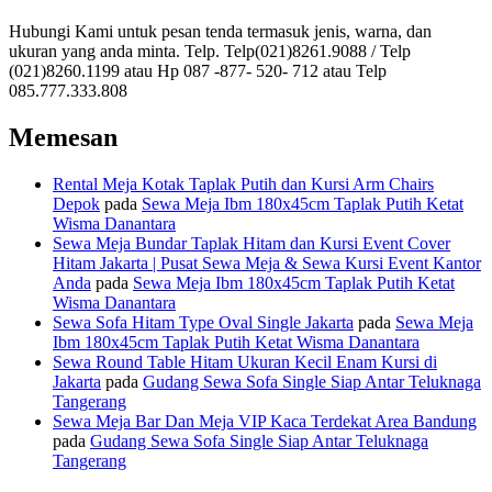
Hubungi Kami untuk pesan tenda termasuk jenis, warna, dan
ukuran yang anda minta. Telp. Telp(021)8261.9088 / Telp
(021)8260.1199 atau Hp 087 -877- 520- 712 atau Telp
085.777.333.808
Memesan
Rental Meja Kotak Taplak Putih dan Kursi Arm Chairs
Depok
pada
Sewa Meja Ibm 180x45cm Taplak Putih Ketat
Wisma Danantara
Sewa Meja Bundar Taplak Hitam dan Kursi Event Cover
Hitam Jakarta | Pusat Sewa Meja & Sewa Kursi Event Kantor
Anda
pada
Sewa Meja Ibm 180x45cm Taplak Putih Ketat
Wisma Danantara
Sewa Sofa Hitam Type Oval Single Jakarta
pada
Sewa Meja
Ibm 180x45cm Taplak Putih Ketat Wisma Danantara
Sewa Round Table Hitam Ukuran Kecil Enam Kursi di
Jakarta
pada
Gudang Sewa Sofa Single Siap Antar Teluknaga
Tangerang
Sewa Meja Bar Dan Meja VIP Kaca Terdekat Area Bandung
pada
Gudang Sewa Sofa Single Siap Antar Teluknaga
Tangerang