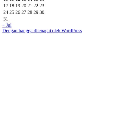
17
18
19
20
21
22
23
24
25
26
27
28
29
30
31
« Jul
Dengan bangga ditenagai oleh WordPress