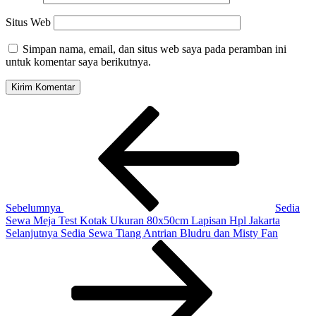
Situs Web
Simpan nama, email, dan situs web saya pada peramban ini
untuk komentar saya berikutnya.
Navigasi
Pos
Sebelumnya
pos
Sebelumnya
Sedia
Sewa Meja Test Kotak Ukuran 80x50cm Lapisan Hpl Jakarta
Pos
Selanjutnya
Sedia Sewa Tiang Antrian Bludru dan Misty Fan
Selanjutnya