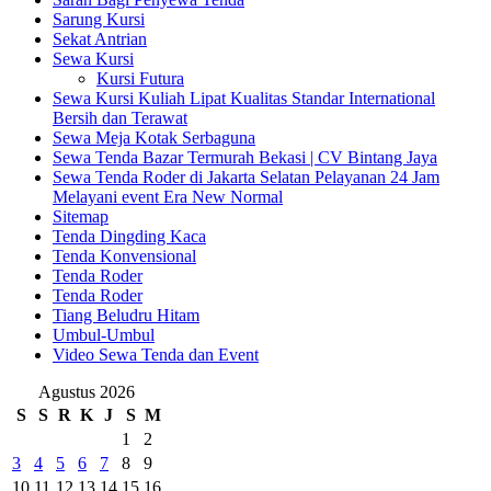
Sarung Kursi
Sekat Antrian
Sewa Kursi
Kursi Futura
Sewa Kursi Kuliah Lipat Kualitas Standar International
Bersih dan Terawat
Sewa Meja Kotak Serbaguna
Sewa Tenda Bazar Termurah Bekasi | CV Bintang Jaya
Sewa Tenda Roder di Jakarta Selatan Pelayanan 24 Jam
Melayani event Era New Normal
Sitemap
Tenda Dingding Kaca
Tenda Konvensional
Tenda Roder
Tenda Roder
Tiang Beludru Hitam
Umbul-Umbul
Video Sewa Tenda dan Event
Agustus 2026
S
S
R
K
J
S
M
1
2
3
4
5
6
7
8
9
10
11
12
13
14
15
16