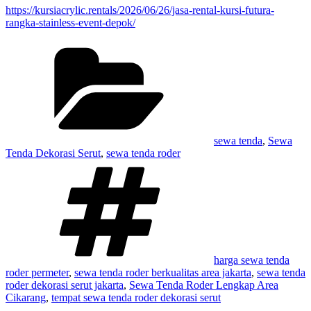
https://kursiacrylic.rentals/2026/06/26/jasa-rental-kursi-futura-
rangka-stainless-event-depok/
Kategori
sewa tenda
,
Sewa
Tenda Dekorasi Serut
,
sewa tenda roder
Tag
harga sewa tenda
roder permeter
,
sewa tenda roder berkualitas area jakarta
,
sewa tenda
roder dekorasi serut jakarta
,
Sewa Tenda Roder Lengkap Area
Cikarang
,
tempat sewa tenda roder dekorasi serut