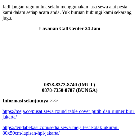
Jadi jangan ragu untuk selalu menggunakan jasa sewa alat pesta
kami dalam setiap acara anda. Yuk buruan hubungi kami sekarang
juga.
Layanan Call Center 24 Jam
0878-8372-8740 (IMUT)
0878-7350-8787 (BUNGA)
Informasi selanjutnya
>>>
https://meja.co/pusat-sewa-round-table-cover-putih-dan-runner-biru-
jakarta/
https://tendabekasi.com/sedia-sewa-meja-test-kotak-ukuran-
80x50cm-lapisan-hpl-jakarta/