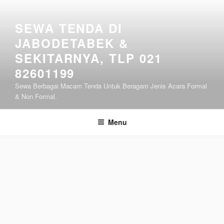
Lompat
ke
SEWA TENDA DI
konten
JABODETABEK &
SEKITARNYA, TLP 021
82601199
Sewa Berbagai Macam Tenda Untuk Beragam Jenis Acara Formal
& Non Formal.
Menu