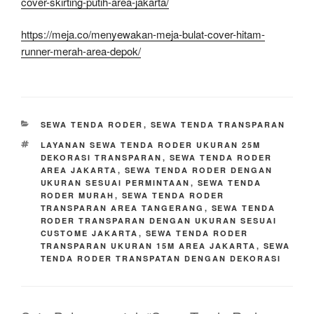
cover-skirting-putih-area-jakarta/
https://meja.co/menyewakan-meja-bulat-cover-hitam-
runner-merah-area-depok/
KATEGORI
SEWA TENDA RODER
,
SEWA TENDA TRANSPARAN
TAG
LAYANAN SEWA TENDA RODER UKURAN 25M
DEKORASI TRANSPARAN
,
SEWA TENDA RODER
AREA JAKARTA
,
SEWA TENDA RODER DENGAN
UKURAN SESUAI PERMINTAAN
,
SEWA TENDA
RODER MURAH
,
SEWA TENDA RODER
TRANSPARAN AREA TANGERANG
,
SEWA TENDA
RODER TRANSPARAN DENGAN UKURAN SESUAI
CUSTOME JAKARTA
,
SEWA TENDA RODER
TRANSPARAN UKURAN 15M AREA JAKARTA
,
SEWA
TENDA RODER TRANSPATAN DENGAN DEKORASI