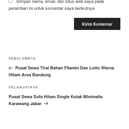
Simpan nama, email, dan situs web saya pada
peramban ini untuk komentar saya berikutnya.
Navigasi
Pos
SEBELUMNYA
pos
Sebelumnya
Pusat Sewa Tirai Bahan Filamin Dan Lotto Warna
Hitam Area Bandung
Pos
SELANJUTNYA
Selanjutnya
Pusat Sewa Sofa Hitam Single Kotak Minimalis
Karawang Jabar