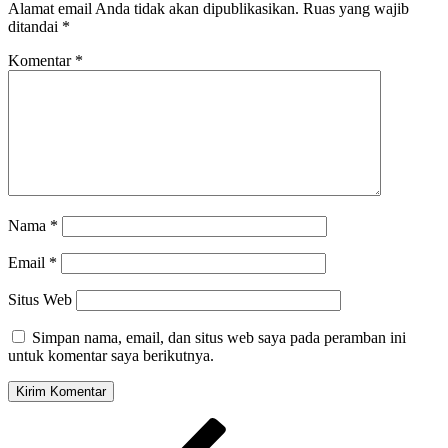
Alamat email Anda tidak akan dipublikasikan.
Ruas yang wajib
ditandai
*
Komentar
*
Nama
*
Email
*
Situs Web
Simpan nama, email, dan situs web saya pada peramban ini
untuk komentar saya berikutnya.
Navigasi
Pos
Sebelumnya