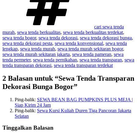
cari sewa tenda
murah
,
sewa tenda berkualitas
,
sewa tenda berkualitas terdekat
,
sewa tenda bogor
,
sewa tenda dekorasi
,
sewa tenda dekorasi bunga
,
sewa tenda dekorasi pesta
,
sewa tenda konvensional
,
sewa tenda
lengkap
,
sewa tenda murah
,
sewa tenda murah sekitaran bogor
,
sewa tenda murah sekitaran jakarta
,
sewa tenda pameran
,
sewa
tenda permeter
,
sewa tenda pernikahan
,
sewa tenda transparan
,
sewa
tenda transparan dekorasi
,
sewa tenda transparan terdekat
2 Balasan untuk “Sewa Tenda Transparan
Dekorasi Bunga Bogor”
Ping-balik:
SEWA BEAN BAG PUMPKINS PLUS MEJA |
Siap Kirim 24 Jam
Ping-balik:
Sewa Kursi Kuliah Duren Tiga Pancoran Jakarta
Selatan
Tinggalkan Balasan