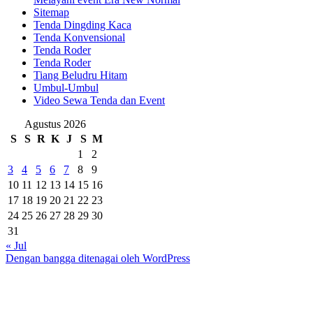
Sitemap
Tenda Dingding Kaca
Tenda Konvensional
Tenda Roder
Tenda Roder
Tiang Beludru Hitam
Umbul-Umbul
Video Sewa Tenda dan Event
Agustus 2026
S
S
R
K
J
S
M
1
2
3
4
5
6
7
8
9
10
11
12
13
14
15
16
17
18
19
20
21
22
23
24
25
26
27
28
29
30
31
« Jul
Dengan bangga ditenagai oleh WordPress