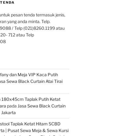
TENDA
ntuk pesan tenda termasuk jenis,
ran yang anda minta. Telp.
9088 / Telp (021)8260.1199 atau
20- 712 atau Telp
808
iffany dan Meja VIP Kaca Putih
asa Sewa Black Curtain Atai Tirai
 180x45cm Taplak Putih Ketat
ara
pada
Jasa Sewa Black Curtain
m Jakarta
stool Taplak Ketat Hitam SCBD
ta | Pusat Sewa Meja & Sewa Kursi