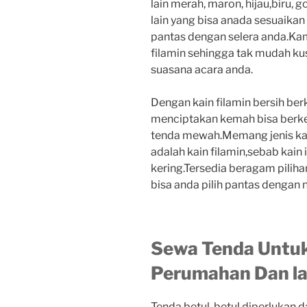
lain merah, maron, hijau,biru, go
lain yang bisa anada sesuaika
pantas dengan selera anda.Kam
filamin sehingga tak mudah ku
suasana acara anda.
Dengan kain filamin bersih ber
menciptakan kemah bisa berke
tenda mewah.Memang jenis kai
adalah kain filamin,sebab kain
kering.Tersedia beragam pili
bisa anda pilih pantas dengan
Sewa Tenda Untuk
Perumahan Dan lai
Tenda betul-betul diperlukan 