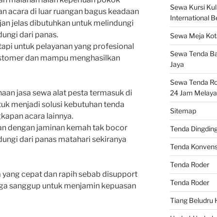
Sewa Kursi Kuli
n acara di luar ruangan bagus keadaan
International 
jan jelas dibutuhkan untuk melindungi
dungi dari panas.
Sewa Meja Kot
pi untuk pelayanan yang profesional
Sewa Tenda Ba
stomer dan mampu menghasilkan
Jaya
Sewa Tenda Rod
aan jasa sewa alat pesta termasuk di
24 Jam Melaya
uk menjadi solusi kebutuhan tenda
Sitemap
kapan acara lainnya.
an dengan jaminan kemah tak bocor
Tenda Dingdin
ungi dari panas matahari sekiranya
Tenda Konvens
Tenda Roder
 yang cepat dan rapih sebab disupport
Tenda Roder
ngga sanggup untuk menjamin kepuasan
Tiang Beludru 