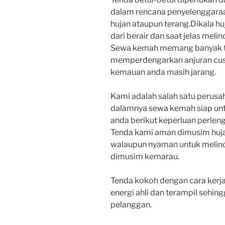
dalam rencana penyelenggaraa
hujan ataupun terang.Dikala hu
dari berair dan saat jelas melin
Sewa kemah memang banyak ta
memperdengarkan anjuran cu
kemauan anda masih jarang.
Kami adalah salah satu perusah
dalamnya sewa kemah siap unt
anda berikut keperluan perleng
Tenda kami aman dimusim huj
walaupun nyaman untuk melind
dimusim kemarau.
Tenda kokoh dengan cara kerja
energi ahli dan terampil sehi
pelanggan.