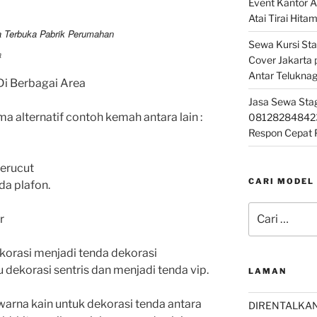
Event Kantor 
Atai Tirai Hita
Sewa Kursi Sta
a
Cover Jakarta
Antar Telukna
Di Berbagai Area
Jasa Sewa Stage
alternatif contoh kemah antara lain :
08128284842
Respon Cepat
kerucut
CARI MODEL
da plafon.
Pencarian
r
untuk:
korasi menjadi tenda dekorasi
u dekorasi sentris dan menjadi tenda vip.
LAMAN
 warna kain untuk dekorasi tenda antara
DIRENTALKA