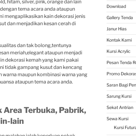
ld, hitam, silver, pink, orange dan lain
Download
n dengan tema acara anda ataupun
i mengaplikasikan kain dekorasi jenis
Gallery Tenda
sut dan menjadikan kesan cerah di
Janur Hias
Kontak Kami
kualitas dan tak bolong,tentunya
Kursi Acrylic
san meriah,elegant ataupun menjadi
n dekorasi kemah yang kami pakai
Pesan Tenda R
 ini tidak gampang kusut dan kencang
Promo Dekoras
han warna maupun kombinasi warna yang
 nuansa ataupun tema acara anda.
Saran Bagi Pe
Sarung Kursi
Sekat Antrian
 Area Terbuka, Pabrik,
Sewa Kursi
n-lain
Kursi Futur
dan malahan ialah keperluan pokok