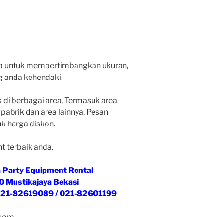
ara untuk mempertimbangkan ukuran,
g anda kehendaki.
di berbagai area, Termasuk area
pabrik dan area lainnya. Pesan
 harga diskon.
t terbaik anda.
a Party Equipment Rental
o.40 Mustikajaya Bekasi
021-82619089 / 021-82601199
.com