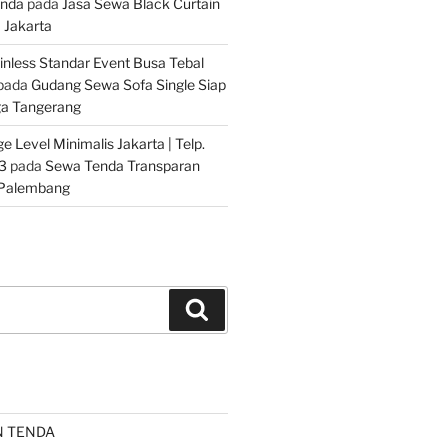
Anda
pada
Jasa Sewa Black Curtain
m Jakarta
inless Standar Event Busa Tebal
pada
Gudang Sewa Sofa Single Siap
ga Tangerang
 Level Minimalis Jakarta | Telp.
3
pada
Sewa Tenda Transparan
 Palembang
Cari
N TENDA