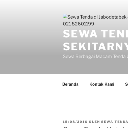
Lompat
ke
konten
SEWA TEN
SEKITARNY
Sewa Berbagai Macam Tenda U
Beranda
Kontak Kami
S
DIPOSKAN
15/08/2016
OLEH
SEWA TEND
PADA