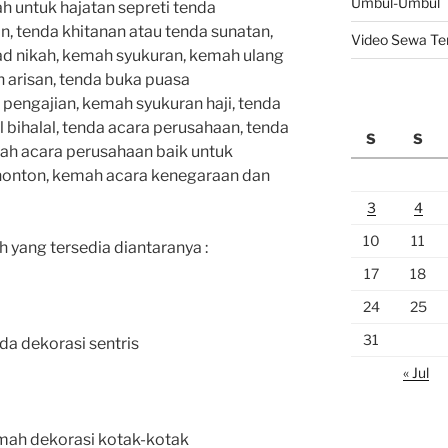
Umbul-Umbul
 untuk hajatan sepreti tenda
, tenda khitanan atau tenda sunatan,
Video Sewa Te
ad nikah, kemah syukuran, kemah ulang
 arisan, tenda buka puasa
pengajian, kemah syukuran haji, tenda
 bihalal, tenda acara perusahaan, tenda
S
S
ah acara perusahaan baik untuk
nonton, kemah acara kenegaraan dan
3
4
10
11
yang tersedia diantaranya :
17
18
24
25
31
da dekorasi sentris
« Jul
emah dekorasi kotak-kotak