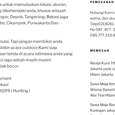
PEMESANAN 
ra untuk memutuskan lokasi, ukuran,
g dikehendaki anda, khusus wilayah
Hubungi Kami u
ogor, Depok, Tangerang, Bekasi juga
warna, dan uku
mbe, Cikampek, Purwakarta Dan
Telp(021)8261.
Hp 087 -877- 5
085.777.333.
ulai, Tapi jangan membikin anda
ikin acara outdoor.Kami siap
MEMESAN
n tenda di acara istimewa anda yang
api ragu sebab masih musim
Rental Kursi T
dak bocor.
Jakarta
pada
J
Hitam Jakarta
ipment
Sewa Meja Ibm
ekasi
Wisma Danant
199 ( Hunting )
Atai Tirai Hita
Sewa Meja Bar
Kuningan Jakar