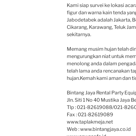
Kami siap survei ke lokasi aca
figur dan warna kain tenda yan
Jabodetabek adalah Jakarta, B
Cikarang, Karawang, Teluk Ja
sekitarnya.
Memang musim hujan telah dim
mengurungkan niat untuk memb
menolong anda dalam pengadaa
telah lama anda rencanakan t
hujan.Kemah kami aman dan ti
Bintang Jaya Rental Party Equ
Jln. Siti 1 No 40 Mustika Jaya B
Tlp : 021-82619088/021-82601
Fax : 021-82619089
www.taplakmeja.net
Web : www.bintangjaya.co.id