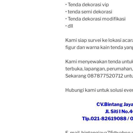
• Tenda dekorasi vip
• tenda semi dekorasi
• Tenda dekorasi modifikasi
• dll
Kami siap survei ke lokasi ac
figur dan warna kain tenda yan
Kami menyewakan tenda untuk 
terbuka, lapangan, perumahan, 
Sekarang 087877520712 untuk
Hubungi kami untuk solusi even
CV.Bintang Jay
Jl. Siti I N
Tlp.021-82619088 / 
E-mail. bintangjaya75@yahoo