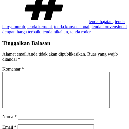
tenda hajatan
,
tenda
harga murah
,
tenda kerucut
,
tenda konvensional
,
tenda konvensional
dengan harga terbaik
,
tenda nikahan
,
tenda roder
Tinggalkan Balasan
Alamat email Anda tidak akan dipublikasikan.
Ruas yang wajib
ditandai
*
Komentar
*
Nama
*
Email
*