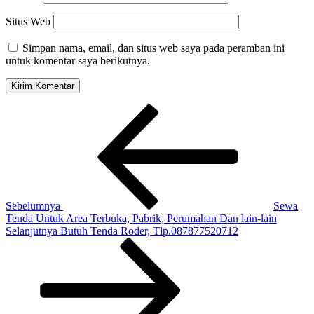
Situs Web
Simpan nama, email, dan situs web saya pada peramban ini
untuk komentar saya berikutnya.
Navigasi
Pos
Sebelumnya
pos
Sebelumnya
Sewa
Tenda Untuk Area Terbuka, Pabrik, Perumahan Dan lain-lain
Pos
Selanjutnya
Butuh Tenda Roder, Tlp.087877520712
Selanjutnya