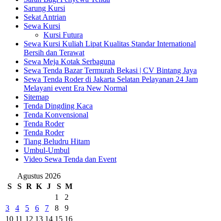
Sarung Kursi
Sekat Antrian
Sewa Kursi
Kursi Futura
Sewa Kursi Kuliah Lipat Kualitas Standar International
Bersih dan Terawat
Sewa Meja Kotak Serbaguna
Sewa Tenda Bazar Termurah Bekasi | CV Bintang Jaya
Sewa Tenda Roder di Jakarta Selatan Pelayanan 24 Jam
Melayani event Era New Normal
Sitemap
Tenda Dingding Kaca
Tenda Konvensional
Tenda Roder
Tenda Roder
Tiang Beludru Hitam
Umbul-Umbul
Video Sewa Tenda dan Event
Agustus 2026
S
S
R
K
J
S
M
1
2
3
4
5
6
7
8
9
10
11
12
13
14
15
16