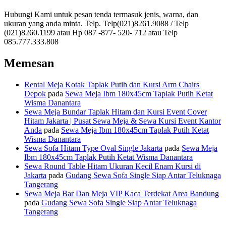
Hubungi Kami untuk pesan tenda termasuk jenis, warna, dan
ukuran yang anda minta. Telp. Telp(021)8261.9088 / Telp
(021)8260.1199 atau Hp 087 -877- 520- 712 atau Telp
085.777.333.808
Memesan
Rental Meja Kotak Taplak Putih dan Kursi Arm Chairs
Depok
pada
Sewa Meja Ibm 180x45cm Taplak Putih Ketat
Wisma Danantara
Sewa Meja Bundar Taplak Hitam dan Kursi Event Cover
Hitam Jakarta | Pusat Sewa Meja & Sewa Kursi Event Kantor
Anda
pada
Sewa Meja Ibm 180x45cm Taplak Putih Ketat
Wisma Danantara
Sewa Sofa Hitam Type Oval Single Jakarta
pada
Sewa Meja
Ibm 180x45cm Taplak Putih Ketat Wisma Danantara
Sewa Round Table Hitam Ukuran Kecil Enam Kursi di
Jakarta
pada
Gudang Sewa Sofa Single Siap Antar Teluknaga
Tangerang
Sewa Meja Bar Dan Meja VIP Kaca Terdekat Area Bandung
pada
Gudang Sewa Sofa Single Siap Antar Teluknaga
Tangerang