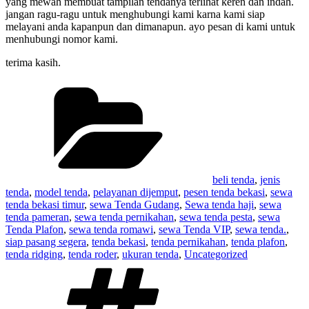
yang mewah membuat tampilan tendanya terlihat keren dan indah.
jangan ragu-ragu untuk menghubungi kami karna kami siap
melayani anda kapanpun dan dimanapun. ayo pesan di kami untuk
menhubungi nomor kami.
terima kasih.
Kategori
beli tenda
,
jenis
tenda
,
model tenda
,
pelayanan dijemput
,
pesen tenda bekasi
,
sewa
tenda bekasi timur
,
sewa Tenda Gudang
,
Sewa tenda haji
,
sewa
tenda pameran
,
sewa tenda pernikahan
,
sewa tenda pesta
,
sewa
Tenda Plafon
,
sewa tenda romawi
,
sewa Tenda VIP
,
sewa tenda.
,
siap pasang segera
,
tenda bekasi
,
tenda pernikahan
,
tenda plafon
,
tenda ridging
,
tenda roder
,
ukuran tenda
,
Uncategorized
Tag