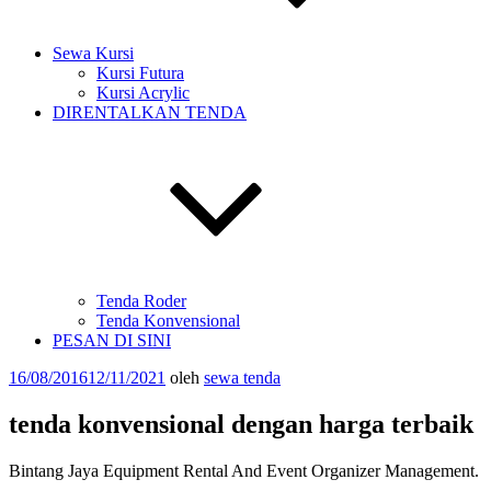
Sewa Kursi
Kursi Futura
Kursi Acrylic
DIRENTALKAN TENDA
Tenda Roder
Tenda Konvensional
PESAN DI SINI
Diposkan
16/08/2016
12/11/2021
oleh
sewa tenda
pada
tenda konvensional dengan harga terbaik
Bintang Jaya Equipment Rental And Event Organizer Management.