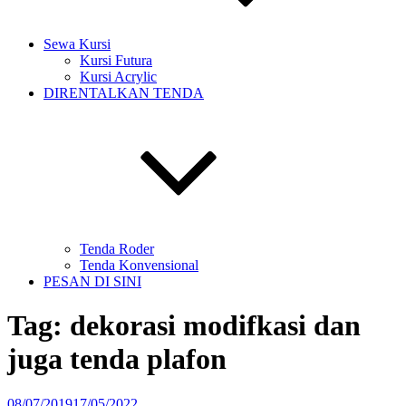
Sewa Kursi
Kursi Futura
Kursi Acrylic
DIRENTALKAN TENDA
Tenda Roder
Tenda Konvensional
PESAN DI SINI
Tag:
dekorasi modifkasi dan
juga tenda plafon
Diposkan
08/07/2019
17/05/2022