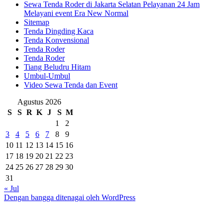
Sewa Tenda Roder di Jakarta Selatan Pelayanan 24 Jam
Melayani event Era New Normal
Sitemap
Tenda Dingding Kaca
Tenda Konvensional
Tenda Roder
Tenda Roder
Tiang Beludru Hitam
Umbul-Umbul
Video Sewa Tenda dan Event
Agustus 2026
S
S
R
K
J
S
M
1
2
3
4
5
6
7
8
9
10
11
12
13
14
15
16
17
18
19
20
21
22
23
24
25
26
27
28
29
30
31
« Jul
Dengan bangga ditenagai oleh WordPress