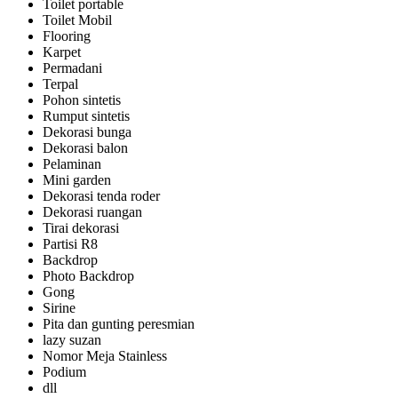
Toilet portable
Toilet Mobil
Flooring
Karpet
Permadani
Terpal
Pohon sintetis
Rumput sintetis
Dekorasi bunga
Dekorasi balon
Pelaminan
Mini garden
Dekorasi tenda roder
Dekorasi ruangan
Tirai dekorasi
Partisi R8
Backdrop
Photo Backdrop
Gong
Sirine
Pita dan gunting peresmian
lazy suzan
Nomor Meja Stainless
Podium
dll