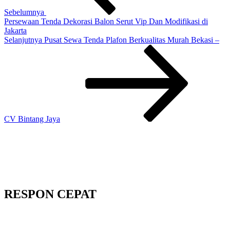
Sebelumnya
Persewaan Tenda Dekorasi Balon Serut Vip Dan Modifikasi di
Jakarta
Pos
Selanjutnya
Pusat Sewa Tenda Plafon Berkualitas Murah Bekasi –
Selanjutnya
CV Bintang Jaya
RESPON CEPAT