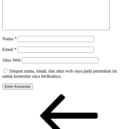
Nama
*
Email
*
Situs Web
Simpan nama, email, dan situs web saya pada peramban ini
untuk komentar saya berikutnya.
Navigasi
Pos
Sebelumnya
pos