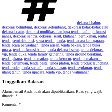
dekorasi balon
,
dekorasi belimbing
,
dekorasi gelombang
,
dekorasi kotak-kotak atau
dekorasi catur
,
dekorasi modifkasi dan juga tenda plafon
,
dekorasi
nanas
,
dekorasi sentris
,
dekorasi serut
,
khitanan
,
pernikahan
,
rental
tenda
,
semi dekorasi
,
sewa tenda.
,
tenda
,
tenda acara kenegaraan
,
tenda acara perusahaan
,
tenda arisan
,
tenda bekasi
,
tenda buka
puasa
,
tenda dekorasi balon
,
tenda dekorasi serut
,
tenda dekorasi
vip
,
tenda duka
,
tenda family gathering
,
tenda ground beraking
,
tenda jakarta
,
tenda kematian
,
tenda kerucut
,
tenda pemakaman
,
tenda pertemuan
,
tenda pesta
,
tenda plafon
,
tenda produk launching
,
tenda roder
,
tenda sarnafil
,
tenda sunatan
,
tenda syukuran
,
tenda
ulang tahun
,
tenda upacara
,
tenda vip
,
tenda walimahan
Tinggalkan Balasan
Alamat email Anda tidak akan dipublikasikan.
Ruas yang wajib
ditandai
*
Komentar
*