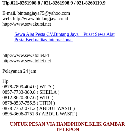
Tlp.021-8261908.8 / 021-8261908.9 / 021-8260119.9
E-mail. bintangjaya75@yahoo.com
web. http://www.bintangjaya.co.id
http://www.sewakursi.net
Sewa Alat Pesta CV.Bintang Jaya – Pusat Sewa Alat
Pesta Berkualitas Internasional
http://www.sewatoilet.id
http://www.sewatoilet.net
Pelayanan 24 jam :
Hp.
0878-7899-404.0 ( WITA )
0857-7733-380.8 ( SHEILA )
0812-8620-307.6 ( WIDI )
0878-8537-755.5 ( TITIN )
0878-7752-071.2 ( ABDUL WASIT )
0895-3606-0751.8 ( ABDUL WASIT )
UNTUK PESAN VIA HANDPHONE,KLIK GAMBAR
TELEPON