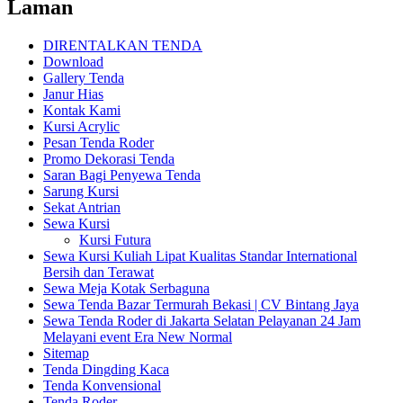
Laman
DIRENTALKAN TENDA
Download
Gallery Tenda
Janur Hias
Kontak Kami
Kursi Acrylic
Pesan Tenda Roder
Promo Dekorasi Tenda
Saran Bagi Penyewa Tenda
Sarung Kursi
Sekat Antrian
Sewa Kursi
Kursi Futura
Sewa Kursi Kuliah Lipat Kualitas Standar International
Bersih dan Terawat
Sewa Meja Kotak Serbaguna
Sewa Tenda Bazar Termurah Bekasi | CV Bintang Jaya
Sewa Tenda Roder di Jakarta Selatan Pelayanan 24 Jam
Melayani event Era New Normal
Sitemap
Tenda Dingding Kaca
Tenda Konvensional
Tenda Roder