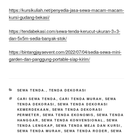
https://kursikuliah.net/penyedia-jasa-sewa-macam-macam-
kursi-gudang-bekasi/
https://tendabekasi.com/sewa-tenda-kerucut-ukuran-3×3-
dan-5x5m-sedia-banyak-stok/
https://bintangjayaevent.com/2022/07/04/sedia-sewa-mini-
garden-dan-panggung-portable-siap-kirim/
KATEGORI
SEWA TENDA.
,
TENDA DEKORASI
TAG
CARI SEWA TENDA
,
CARI TENDA MURAH
,
SEWA
TENDA DEKORASI
,
SEWA TENDA DEKORASI
KEMERDEKAAN
,
SEWA TENDA DEKORASI
PERMETER
,
SEWA TENDA EKONOMIS
,
SEWA TENDA
HANGGAR
,
SEWA TENDA KONVENSIONAL
,
SEWA
TENDA LENGKAP
,
SEWA TENDA MEJA DAN KURSI
,
SEWA TENDA MURAH
,
SEWA TENDA RODER
,
SEWA