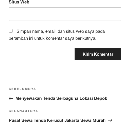
Situs Web
Simpan nama, email, dan situs web saya pada
peramban ini untuk komentar saya berikutnya.
Navigasi
Pos
SEBELUMNYA
pos
Sebelumnya
Menyewakan Tenda Serbaguna Lokasi Depok
Pos
SELANJUTNYA
Selanjutnya
Pusat Sewa Tenda Kerucut Jakarta Sewa Murah