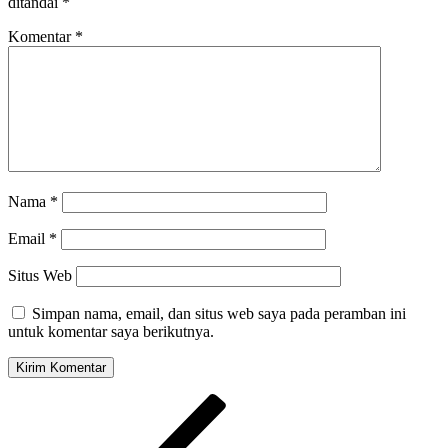
ditandai
*
Komentar
*
Nama
*
Email
*
Situs Web
Simpan nama, email, dan situs web saya pada peramban ini
untuk komentar saya berikutnya.
Navigasi
Pos
Sebelumnya
pos