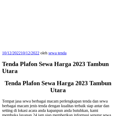
Diposkan
10/12/2022
10/12/2022
oleh
sewa tenda
pada
Tenda Plafon Sewa Harga 2023 Tambun
Utara
Tenda Plafon Sewa Harga 2023 Tambun
Utara
Tempat jasa sewa berbagai macam perlengkapan tenda dan sewa
berbagai macam jenis tenda dengan kualitas terbaik siap antar dan
setting di lokasi acara anda kapanpun anda butuhkan, kami
membuka layanan 24 jam siap memberikan informasi seputar sewa