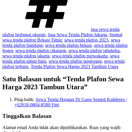
jasa sewa tenda
plafon berbagai ukuran
,
Jasa Sewa Tenda Plafon Jakarta
,
Sentral
sewa tenda plafon Bekasi Timur
,
sewa tenda plafon 2023
,
sewa
tenda plafon bandung
,
sewa tenda plafon bekasi
,
sewa tenda plafon
bogor
,
sewa tenda plafon cikarang
,
sewa tenda plafon jababeka
,
sewa tenda plafon jakarta
,
sewa tenda plafon purwakarta
,
sewa
tenda plafon tahun baru
,
sewa tenda plafon tangerang
,
sewa tenda
plafon terbaru
,
Tenda Plafon Sewa Harga 2023 Tambun Utara
Satu Balasan untuk “Tenda Plafon Sewa
Harga 2023 Tambun Utara”
Ping-balik:
Sewa Tenda Hajatan Di Gang Sempit Kalideres |
+62818-0804-8580 Fitri
Tinggalkan Balasan
Alamat email Anda tidak akan dipublikasikan.
Ruas yang wajib