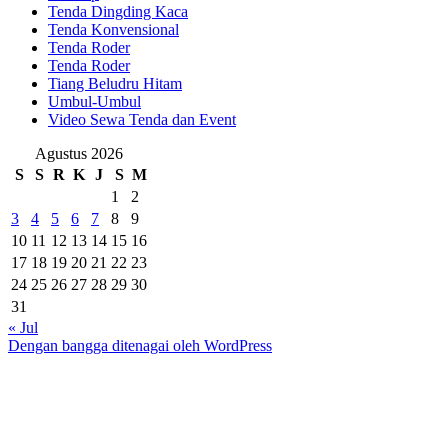
Tenda Dingding Kaca
Tenda Konvensional
Tenda Roder
Tenda Roder
Tiang Beludru Hitam
Umbul-Umbul
Video Sewa Tenda dan Event
Agustus 2026
S
S
R
K
J
S
M
1
2
3
4
5
6
7
8
9
10
11
12
13
14
15
16
17
18
19
20
21
22
23
24
25
26
27
28
29
30
31
« Jul
Dengan bangga ditenagai oleh WordPress