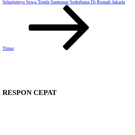
Pos
Selanjutnya
Sewa Tenda Santunan Sederhana Di Rumah Jakarta
Selanjutnya
Timur
RESPON CEPAT