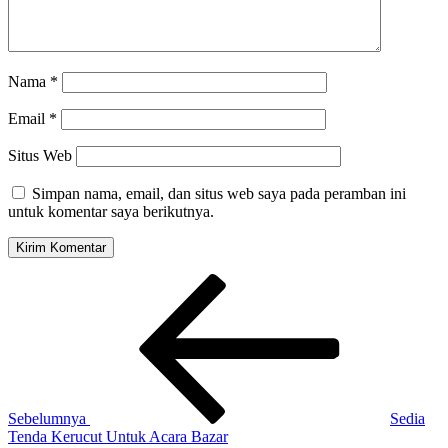
Nama
*
Email
*
Situs Web
Simpan nama, email, dan situs web saya pada peramban ini
untuk komentar saya berikutnya.
Navigasi
Pos
Sebelumnya
pos
Sebelumnya
Sedia
Tenda Kerucut Untuk Acara Bazar