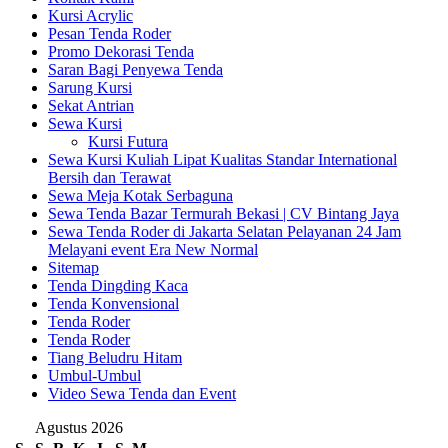
Kursi Acrylic
Pesan Tenda Roder
Promo Dekorasi Tenda
Saran Bagi Penyewa Tenda
Sarung Kursi
Sekat Antrian
Sewa Kursi
Kursi Futura
Sewa Kursi Kuliah Lipat Kualitas Standar International
Bersih dan Terawat
Sewa Meja Kotak Serbaguna
Sewa Tenda Bazar Termurah Bekasi | CV Bintang Jaya
Sewa Tenda Roder di Jakarta Selatan Pelayanan 24 Jam
Melayani event Era New Normal
Sitemap
Tenda Dingding Kaca
Tenda Konvensional
Tenda Roder
Tenda Roder
Tiang Beludru Hitam
Umbul-Umbul
Video Sewa Tenda dan Event
Agustus 2026