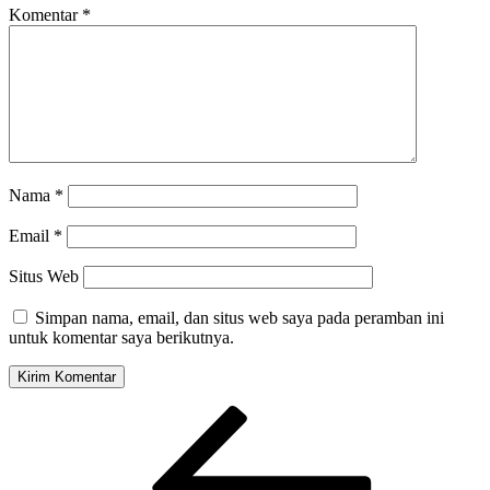
Komentar
*
Nama
*
Email
*
Situs Web
Simpan nama, email, dan situs web saya pada peramban ini
untuk komentar saya berikutnya.
Navigasi
Pos
Sebelumnya
pos