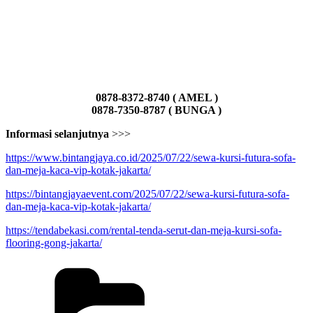
0878-8372-8740 ( AMEL )
0878-7350-8787 ( BUNGA )
Informasi selanjutnya
>>>
https://www.bintangjaya.co.id/2025/07/22/sewa-kursi-futura-sofa-
dan-meja-kaca-vip-kotak-jakarta/
https://bintangjayaevent.com/2025/07/22/sewa-kursi-futura-sofa-
dan-meja-kaca-vip-kotak-jakarta/
https://tendabekasi.com/rental-tenda-serut-dan-meja-kursi-sofa-
flooring-gong-jakarta/
Kategori